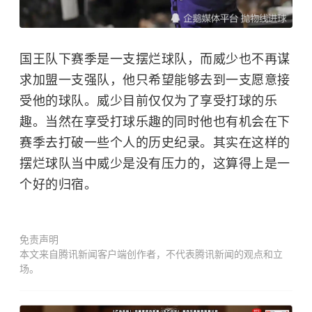
国王队下赛季是一支摆烂球队，而威少也不再谋
求加盟一支强队，他只希望能够去到一支愿意接
受他的球队。威少目前仅仅为了享受打球的乐
趣。当然在享受打球乐趣的同时他也有机会在下
赛季去打破一些个人的历史纪录。其实在这样的
摆烂球队当中威少是没有压力的，这算得上是一
个好的归宿。
免责声明
本文来自腾讯新闻客户端创作者，不代表腾讯新闻的观点和立
场。