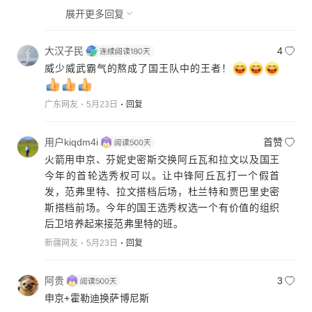
展开更多回复
大汉子民
4
威少威武霸气的熬成了国王队中的王者！
广东网友
5月23日
回复
用户kiqdm4i
首赞
火箭用申京、芬妮史密斯交换阿丘瓦和拉文以及国王
今年的首轮选秀权可以。让中锋阿丘瓦打一个假首
发，范弗里特、拉文搭档后场，杜兰特和贾巴里史密
斯搭档前场。今年的国王选秀权选一个有价值的组织
后卫培养起来接范弗里特的班。
新疆网友
5月23日
回复
阿贵
3
申京+霍勒迪换萨博尼斯