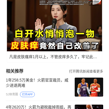
广告
了解详情
凡是皮肤瘙痒1月以上，不管皮痒多久了，牢记此法，快！准！狠！
相关推荐
打开腾讯新闻查看更多
1年258.5万美金！火箭官宣裁员，威
少进退两难
SJ体育圈
打开APP
4年2620万！火箭为避税裁掉雨姐，再