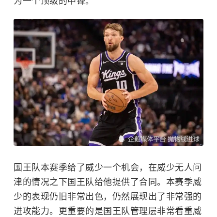
为一个顶级的中锋。
国王队本赛季给了威少一个机会，在威少无人问
津的情况之下国王队给他提供了合同。本赛季威
少的表现仍旧非常出色，仍然展现出了非常强的
进攻能力。更重要的是国王队管理层非常看重威