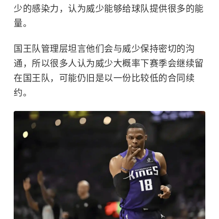
少的感染力，认为威少能够给球队提供很多的能
量。
国王队管理层坦言他们会与威少保持密切的沟
通，所以很多人认为威少大概率下赛季会继续留
在国王队，可能仍旧是以一份比较低的合同续
约。