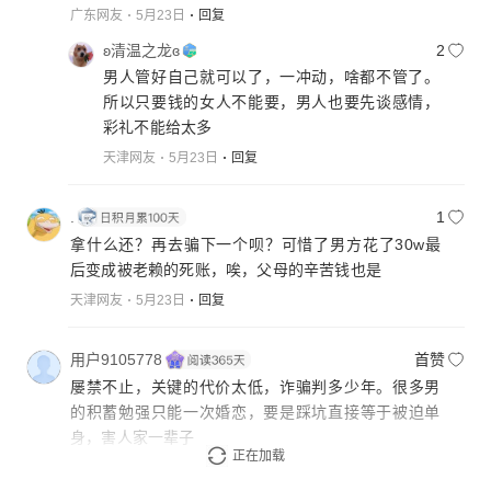
广东网友
5月23日
回复
ʚ清温之龙ɞ
2
男人管好自己就可以了，一冲动，啥都不管了。
所以只要钱的女人不能要，男人也要先谈感情，
彩礼不能给太多
天津网友
5月23日
回复
.
1
拿什么还？再去骗下一个呗？可惜了男方花了30w最
后变成被老赖的死账，唉，父母的辛苦钱也是
天津网友
5月23日
回复
用户9105778
首赞
屡禁不止，关键的代价太低，诈骗判多少年。很多男
的积蓄勉强只能一次婚恋，要是踩坑直接等于被迫单
身，害人家一辈子
正在加载
广东网友
5月25日
回复