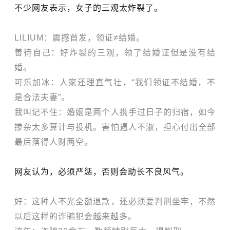
不少网友表示，女子的三观太炸裂了。
LILIUM：震撼首发，领证≠结婚。
善待自己：好炸裂的三观，领了结婚证但是没有结
婚。
可
乐加冰：人家还理
直气壮，“我们领证不结婚，不
是合法夫妻”。
我叫记不住：
婚姻是两个人携手过日子的归宿，如今
掺杂
太多算计与投机。害怕遇人不淑，担心付出全部
最后落得人财两空。
网友认为，必须严惩，否则会助长不良风气。
好：这种人不光全额退款，还必须要判刑坐牢，不然
以后这样的诈骗犯会越来越多。