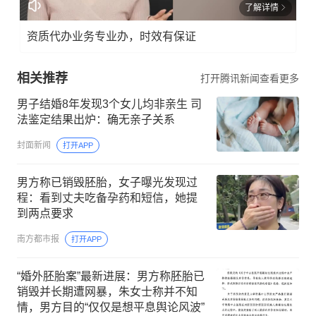
了解详情
资质代办业务专业办，时效有保证
相关推荐
打开腾讯新闻查看更多
男子结婚8年发现3个女儿均非亲生 司
法鉴定结果出炉：确无亲子关系
封面新闻
打开APP
男方称已销毁胚胎，女子曝光发现过
程：看到丈夫吃备孕药和短信，她提
到两点要求
南方都市报
打开APP
“婚外胚胎案”最新进展：男方称胚胎已
销毁并长期遭网暴，朱女士称并不知
情，男方目的“仅仅是想平息舆论风波”