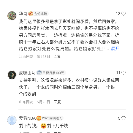
华哥
13
我们这里很多都是拿了彩礼就闹矛盾，然后回娘家。
娘家装模作样劝回去几天又吵架，也不提离婚也不给
男方同房睡觉，一边折腾一边偷偷的另外找下家。折
腾个一年左右大部分男方受不了要么会打人要么继续
...
展开
给它娘家好处要么提离婚。给它娘家好处那是无底
洞，打人它接机起诉离婚，提离婚的刚好中计了！所
江西网友
5月23日
回复
以现在我们这边很多打工的穷人一边怕找不到老婆，
一边又怕找到一个还人财两空！希望政府能完善法律
虎啸山河
11
管理好，要不然社会真的会乱。到时候那批没结婚的
支持重判，这情况越来越多，农村都与说媒人组成团
和被骗婚的一旦失去理智肯定要出人命的！
伙了，一个女的同时介绍给三四个单身男，一个挨一
个的收割
山东网友
5月23日
回复
爱看NBA
5
剩下的钱，
剩下几千块