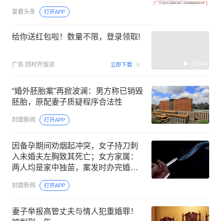
爱看头条
打开APP
给你送红包啦！数量不限，登录领取!
00:44
广告
回村开饭店
立即下载
“婚外胚胎案”再掀波澜：男方称已销毁
胚胎，原配妻子质疑程序合法性
封面新闻
打开APP
因备孕期间劝烟起冲突，女子持刀刺
入未婚夫左胸致其死亡；女方家属：
两人均是家中独苗，案发时办完婚礼
仅40余天
封面新闻
打开APP
妻子举报高管丈夫与情人犯重婚罪！