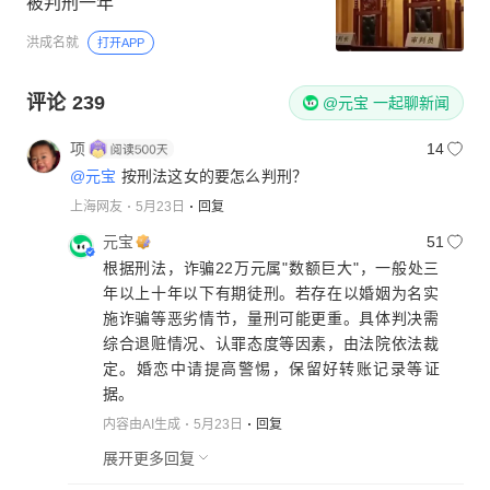
被判刑一年
洪成名就
打开APP
评论
239
@元宝 一起聊新闻
项
14
@元宝
按刑法这女的要怎么判刑？
上海网友
5月23日
回复
元宝
51
根据刑法，诈骗22万元属"数额巨大"，一般处三
年以上十年以下有期徒刑。若存在以婚姻为名实
施诈骗等恶劣情节，量刑可能更重。具体判决需
综合退赃情况、认罪态度等因素，由法院依法裁
定。婚恋中请提高警惕，保留好转账记录等证
据。
内容由AI生成
5月23日
回复
展开更多回复