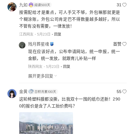
九如
31
按需配给才是重点，可人手又不够，外包嘛那就更是
个糊涂账，外包公司肯定巴不得数量越多越好，所以
不管有没有需要，一律发放！
江西网友
5月23日
回复
残月葬星魂
首赞
现在应该好点，公布申请网站，统一申报，统一
金额，统一发放，就跟育儿补贴一样
陕西网友
5月23日
回复
展开更多回复
金黄
55
这轮椅塑料膜都没撕，比我双十一囤的纸巾还新！290
0的报价是含了人工抬价费吗？