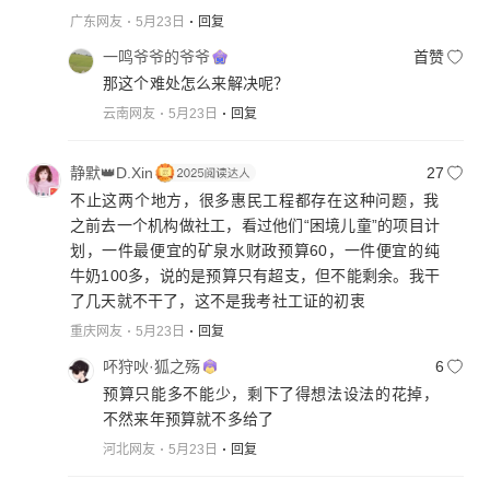
广东网友
5月23日
回复
一鸣爷爷的爷爷
首赞
那这个难处怎么来解决呢？
云南网友
5月23日
回复
静默👑D.Xin
27
不止这两个地方，很多惠民工程都存在这种问题，我
之前去一个机构做社工，看过他们“困境儿童”的项目计
划，一件最便宜的矿泉水财政预算60，一件便宜的纯
牛奶100多，说的是预算只有超支，但不能剩余。我干
了几天就不干了，这不是我考社工证的初衷
重庆网友
5月23日
回复
吥狩吙·狐之殇
6
预算只能多不能少，剩下了得想法设法的花掉，
不然来年预算就不多给了
河北网友
5月23日
回复