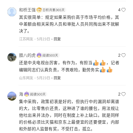
和桥王强
4
其实很简单：规定如果采购价高于市场平均价格，其
中差额由相关采购人员和审批人员共同掏出来不就解
决了。
江苏网友
5月23日
回复
腊八的虎
2
还是中夫电视台厉害，有作为，有担当
，记者
编辑同志们认真负责，不畏艰险，勤劳务实
山东网友
5月23日
回复
海
2
集中采购，政策初衷是好的，但执行中的漏洞却离谱
的大，比零售价还贵，这种进了谁的腰包，用法规让
他吐出来并法办，同时在制度上补上缺口。就是同样
的价格必须比天猫和京东上最便宜的还要便宜，内部
和外部的人监督有奖，不受打击，孤立。