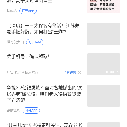
游，离子女近重新谋生
悟心人
打开APP
【深度】十三太保各有绝活！江苏养
老手握好牌，如何打出“王炸”？
洪哥侃大山
打开APP
凭手机号，确认领取！
00:15
广告
易泽科技运营商
了解详情
争抢3.2亿银发族？面对各地抛出的“买
房养老”橄榄枝，咱们老人得捂紧钱袋
子看清楚
说财见智
打开APP
“共享儿女”养老权责引关注‌，现存养老