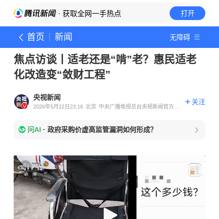
· 获取全网一手热点
打开
首页
新闻
无障碍
焦点访谈丨适老还是“啃”老？惠民适老
化改造变“敛财工程”
央视新闻
关注
2026年5月22日23:16
北京
中央广播电视总台央视新闻官方账
号
问AI
·
政府采购价虚高监管漏洞如何形成？