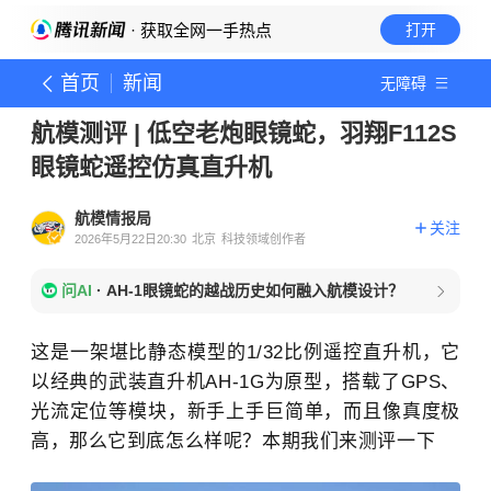
· 获取全网一手热点
打开
首页
新闻
无障碍
航模测评 | 低空老炮眼镜蛇，羽翔F112S
眼镜蛇遥控仿真直升机
航模情报局
关注
2026年5月22日20:30
北京
科技领域创作者
问AI
·
AH-1眼镜蛇的越战历史如何融入航模设计？
这是一架堪比静态模型的
1/32
比例遥控直升机，它
以经典的武装直升机
AH-1G
为原型，搭载了
GPS
、
光流定位等模块，新手上手巨简单，而且像真度极
高，那么它到底怎么样呢？本期我们来测评一下