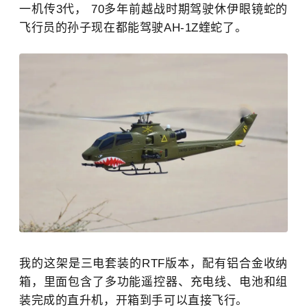
一机传
3
代，
70
多年前越战时期驾驶休伊眼镜蛇的
飞行员的孙子现在都能驾驶
AH-1Z
蝰蛇了。
我的这架是三电套装的
RTF
版本，配有铝合金收纳
箱，里面包含了多功能遥控器、充电线、电池和组
装完成的直升机，开箱到手可以直接飞行。