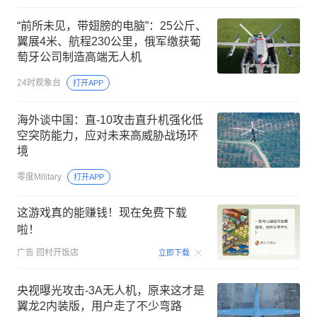
“前所未见，带翅膀的电脑”：25公斤、
翼展4米、航程230公里，俄军缴获葡
萄牙公司制造高端无人机
24时观象台
打开APP
海外谈中国：直-10攻击直升机强化低
空突防能力，应对未来高威胁战场环
境
零度Military
打开APP
这游戏真的能赚钱！现在免费下载
啦！
00:29
广告
回村开饭店
立即下载
央视曝光攻击-3A无人机，原来这才是
翼龙2内装版，用户走了不少弯路