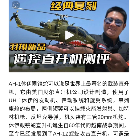
AH-1
休伊眼镜蛇可以说是世界上最著名的武装直升
机，它由美国贝尔直升机公司设计制造，使用了
UH-1
休伊的发动机、传动系统和旋翼系统，串列
座舱的布局，两侧短翼可以挂载火箭发射巢、加特
林机枪、反坦克导弹，机头装有三管
20mm
机炮
。
休伊眼镜蛇直升机诞生自
60
年代的
越南战争
期间，
至今已经发展到了
AH-1Z
蝰蛇攻击直升机，可谓是