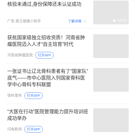
核验未通过,身份保障还未认证成功
00:07
广告
鼎立健康小助手
了解详情
获批国家级独立招收资质！河南省肿
瘤医院迈入人才“自主培育”时代
河南省肿瘤医院
打开APP
一张证书让辽北骨科患者有了“国家队”
底气——市中心医院入列国家骨科医
学中心骨科专科联盟
铁岭发布
打开APP
“大医在行动”医院管理能力提升培训班
成功举办
闪电新闻
打开APP