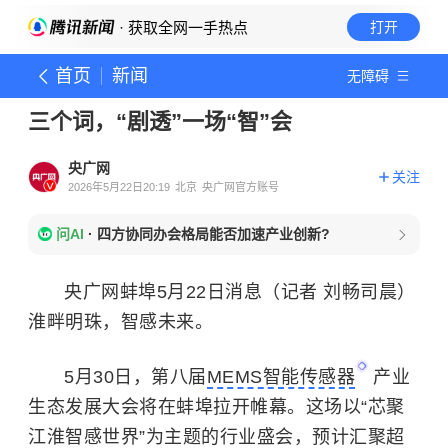
· 获取全网一手热点
打开
首页
新闻
无障碍
三个词，“剧透”一场“智”会
央广网
关注
2026年5月22日20:19
北京
央广网官方账号
问AI
·
四方协同办会格局能否加速产业创新?
央广网蚌埠5月22日消息（记者 刘畅司晨）
淮畔明珠，智感未来。
5月30日，第八届
MEMS智能传感器
产业
生态发展大会将在蚌埠拉开帷幕。这场以“芯聚
江淮智感世界”为主题的行业盛会，预计汇聚超