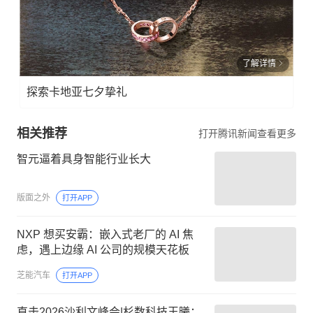
了解详情
探索卡地亚七夕挚礼
相关推荐
打开腾讯新闻查看更多
智元逼着具身智能行业长大
版面之外
打开APP
NXP 想买安霸：嵌入式老厂的 AI 焦
虑，遇上边缘 AI 公司的规模天花板
芝能汽车
打开APP
直击2026沙利文峰会|杉数科技王曦：