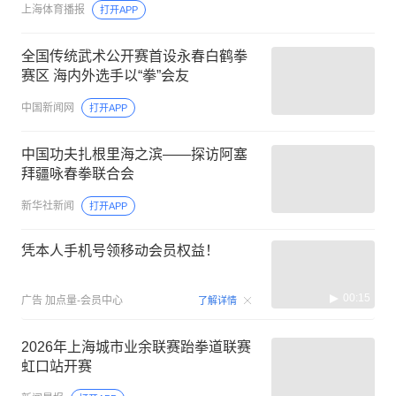
上海体育播报
打开APP
全国传统武术公开赛首设永春白鹤拳
赛区 海内外选手以“拳”会友
中国新闻网
打开APP
中国功夫扎根里海之滨——探访阿塞
拜疆咏春拳联合会
新华社新闻
打开APP
凭本人手机号领移动会员权益！
00:15
广告
加点量-会员中心
了解详情
2026年上海城市业余联赛跆拳道联赛
虹口站开赛