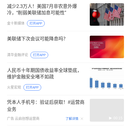
减少2.3万人！美国7月非农意外爆
冷，“削弱美联储加息可能性”
金十新媒体
打开APP
美联储下次会议可能降息吗？
清华金融评论
打开APP
人民币十年期国债收益率全球垫底，
维护金融安全堵不如疏
火星宏观
打开APP
凭本人手机号：验证后获取！#运营商
业务
00:15
广告
云启创想运营商
了解详情