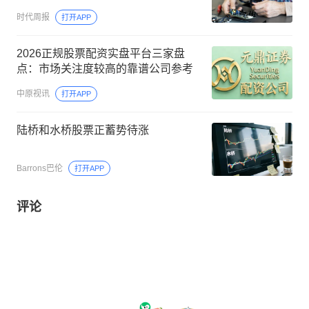
时代周报
打开APP
2026正规股票配资实盘平台三家盘
点：市场关注度较高的靠谱公司参考
中原视讯
打开APP
陆桥和水桥股票正蓄势待涨
Barrons巴伦
打开APP
评论