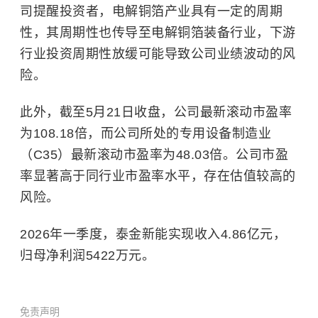
司提醒投资者，电解铜箔产业具有一定的周期
性，其周期性也传导至电解铜箔装备行业，下游
行业投资周期性放缓可能导致公司业绩波动的风
险。
此外，截至5月21日收盘，公司最新滚动市盈率
为108.18倍，而公司所处的专用设备制造业
（C35）最新滚动市盈率为48.03倍。公司市盈
率显著高于同行业市盈率水平，存在估值较高的
风险。
2026年一季度，泰金新能实现收入4.86亿元，
归母净利润5422万元。
免责声明