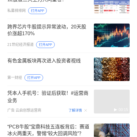
私募排排网
打开APP
跨界芯片牛股提示异常波动，20天股
价涨超170%
21世纪经济报道
打开APP
有色金属板块再次进入投资者视线
第一财经
打开APP
凭本人手机号：验证后获取！#运营商
业务
00:15
广告
云启创想运营商
了解详情
“PCB牛股”宝鼎科技五连板背后：赛道
冰火两重天，警惕“较大回调风险”？