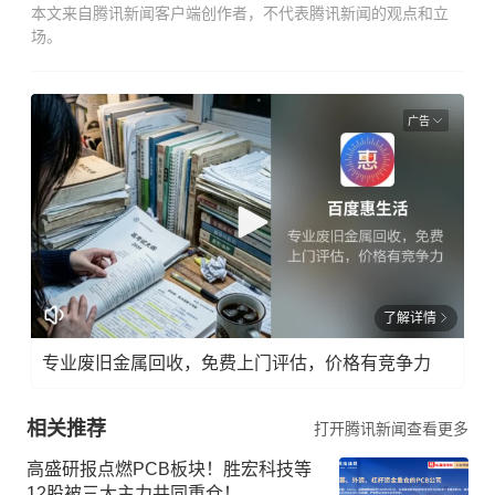
本文来自腾讯新闻客户端创作者，不代表腾讯新闻的观点和立
场。
广告
了解详情
专业废旧金属回收，免费上门评估，价格有竞争力
相关推荐
打开腾讯新闻查看更多
高盛研报点燃PCB板块！胜宏科技等
12股被三大主力共同重仓！