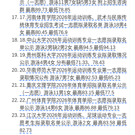
示（一志愿）游泳11男7女缺5男3女 附上招生咨询
群 最高89.73 最低78.85
河南体育学院2026年运动训练、武术与民族传
统体育专业招生考试一志愿拟录取名单 游泳18男4
女 最高80.45 最低76.9
中山大学2026年运动训练专业一志愿拟录取名
单公示 游泳2男缺2男2女 最高94.5 最低94.13
贵州医科大学2026年运动训练专业拟录取情况
公示 游泳4男4女 分布最低71.33、78.43
华南师范大学2026年运动训练专业第一志愿拟
录取情况公布 游泳7男7女 最高92.53 最低85.23
重庆文理学院2026年体育单招拟录取名单公示
（一志愿）游泳11男1女 最高83.15 最低77.5
广州体育学院2026年体育单招一志愿拟录取名
单公示 游泳14男6女 游泳 最高86.88 最低79.13
江汉大学2026年运动训练、足球运动专业一志
愿考生拟录取名单公示 游泳2女 最高83.58 最低
82.73