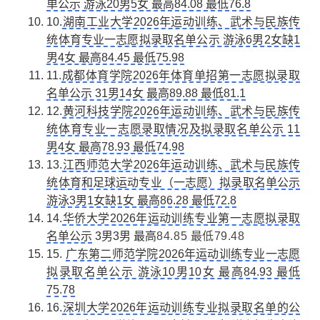
单公示 游泳20男5女 最高84.08 最低76.8
湖南工业大学2026年运动训练、武术与民族传
统体育专业一志愿拟录取名单公示 游泳6男2女缺1
男4女 最高84.45 最低75.98
成都体育学院2026年体育单招第一志愿拟录取
名单公示 31男14女 最高89.88 最低81.1
黄河科技学院2026年运动训练、武术与民族传
统体育专业一志愿录取情况及拟录取名单公示 11
男4女 最高78.93 最低74.98
江西师范大学2026年运动训练、武术与民族传
统体育和足球运动专业（一志愿）拟录取名单公示
游泳3男1女缺1女 最高86.28 最低72.8
华侨大学2026年运动训练专业第一志愿拟录取
名单公示
3男3男 最高
84.85 最低
79.48
广东第二师范学院2026年运动训练专业一志愿
拟录取名单公示 游泳10男10女 最高84.93 最低
75.78
深圳大学2026年运动训练专业拟录取名单的公