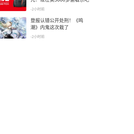
-2小时前
登报认错公开处刑！《鸣
潮》内鬼这次栽了
-2小时前