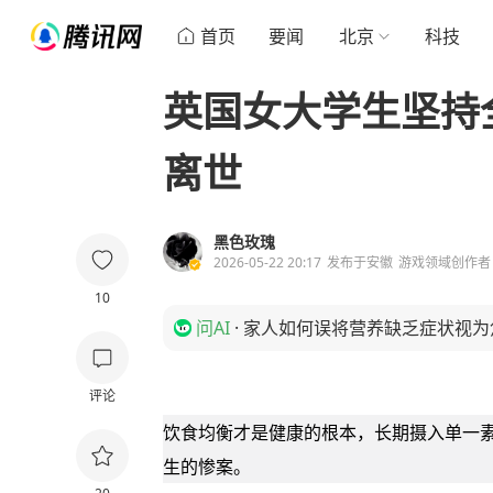
首页
要闻
北京
科技
英国女大学生坚持
离世
黑色玫瑰
2026-05-22 20:17
发布于
安徽
游戏领域创作者
10
问AI
·
家人如何误将营养缺乏症状视为
评论
饮食均衡才是健康的根本，长期摄入单一
生的惨案。