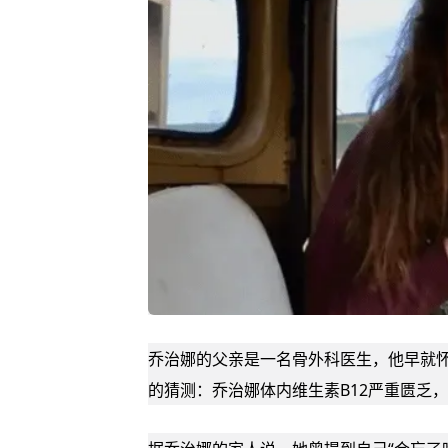
乔治娜的父亲是一名骨外科医生，他早就
的猜测：乔治娜体内
维生素B12
严重匮乏，