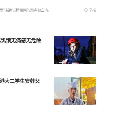
腾讯新闻或腾讯网的观点和立场。
举报
无饥饿无痛感无危险
岘港大二学生安葬父