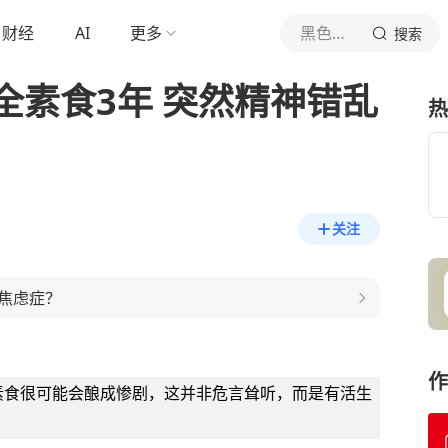
财经
AI
更多
黑色玫瑰
搜索
全素食3年 突然精神错乱
热
关注
焦虑症？
作
素食很可能会酿成惨剧，这并非危言耸听，而是有活生