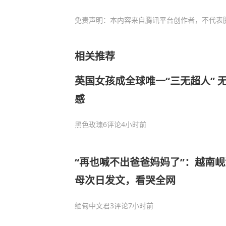
免责声明：本内容来自腾讯平台创作者，不代表
相关推荐
英国女孩成全球唯一“三无超人” 
感
黑色玫瑰
6评论
4小时前
“再也喊不出爸爸妈妈了”：越南
母次日发文，看哭全网
缅甸中文君
3评论
7小时前