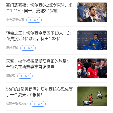
豪门悲喜夜：切尔西0-1爆冷输球，米
兰1-1绝平国米，曼城3-1完胜
小火箭爱体育
打开APP
转会之王！切尔西今夏签下10人，总
花费接近4亿欧元，标王1.38亿
燃烧足球
打开APP
天空：拉什福德是曼联真正的球星；
芒特会在新赛季拿首发位置
懂球帝
打开APP
说好的1亿英镑呢？切尔西核心恩佐等
了一个夏天，0报价！
绿茵守望者2018
打开APP