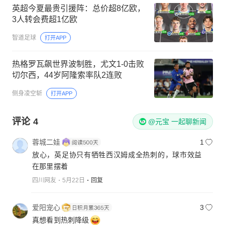
英超今夏最贵引援阵：总价超8亿欧，
3人转会费超1亿欧
智道足球
打开APP
热格罗瓦飙世界波制胜，尤文1-0击败
切尔西，44岁阿隆索率队2连败
侧身凌空斩
打开APP
评论
4
@元宝 一起聊新闻
蓉城二娃
1
放心，英足协只有牺牲西汉姆成全热刺的，球市效益
在那里摆着
四川网友
5月22日
回复
爱阳宠心
3
真想看到热刺降级