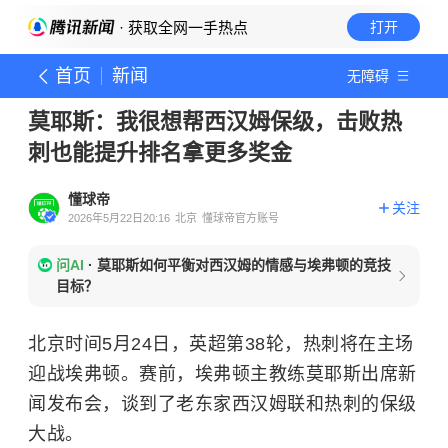
· 获取全网一手热点
打开
首页
新闻
无障碍
莫耶斯：我很想帮西汉姆保级，击败热
刺也能提升排名拿更多奖金
懂球帝
关注
2026年5月22日20:16
北京
懂球帝官方账号
问AI
·
莫耶斯如何平衡对西汉姆的情感与埃弗顿的竞技
目标？
北京时间5月24日，英超第38轮，热刺将在主场
迎战埃弗顿。赛前，埃弗顿主教练莫耶斯出席新
闻发布会，谈到了老东家西汉姆联和热刺的保级
大战。