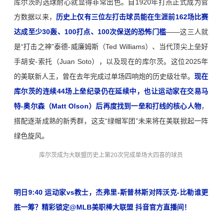
库尔茨的选球耐心就显得非常出色。自1920年打点正式成为官
方数据以来，
历史上仅有三位左打击球员能在生涯前162场比赛
达成至少30轰、100打点、100次保送的恐怖门槛
——这三人就
是“
打击之神
”泰德-威廉姆斯（Ted Williams）、当代顶尖上垒好
手胡安-索托（Juan Soto），以及现在的库尔茨。这位2025年
的美联新人王，
曾在去年完成过
单场四响炮的历史级壮举。
现在
库尔茨的连续44场上垒纪录仍在延续中，也让运动家在交易马
特-奥尔森（Matt Olson）后再度找到一垒和打线的核心人物
，
搭配逐渐成熟的新秀群，这支“绿帽军团”未来将在美联掀起一阵
绿色旋风。
库尔茨成为大联盟历史上第20次完成单场大四喜的球员
明日9:40 运动家vs教士，杰弗里-斯普林斯对阵沃克-比勒谁更
胜一筹？精彩锁定
@MLB美职棒大联盟 抖音官方直播间！