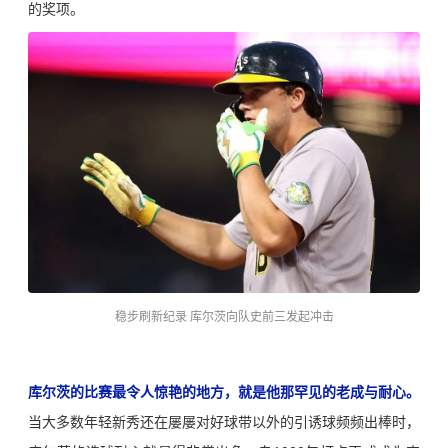
的奖项。
稳步刷新纪录 库尔茨向队史前三发起冲击
库尔茨的比赛最令人惊艳的地方，就是他那罕见的老成与耐心。
当大多数年轻新秀还在屡屡对好球带以外的引诱球频频出棒时，