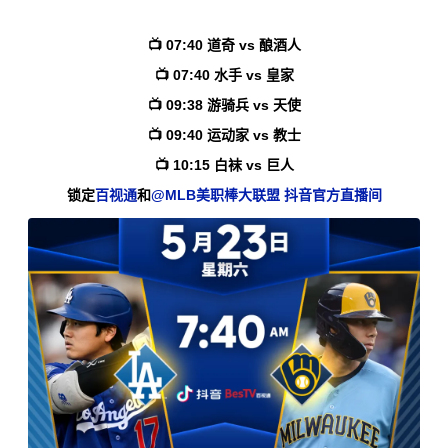
📺 07:40 道奇 vs 酿酒人
📺 07:40 水手 vs 皇家
📺 09:38 游骑兵 vs 天使
📺 09:40 运动家 vs 教士
📺 10:15 白袜 vs 巨人
锁定
百视通
和
@MLB美职棒大联盟 抖音官方直播间