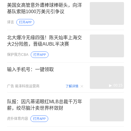
美国女高管意外遭棒球棒砸头，向洋
基队索赔1000万美元引争议
译言
打开APP
北大爆冷无缘四强！陈天灿率上海交
大2分险胜，晋级AUBL半决赛
保护我方CBA
打开APP
输入手机号：一键领取
00:15
广告
易泽科技运营商
了解详情
队报：因凡蒂诺眼红MLB总裁千万年
薪，绞尽脑汁卖世界杯敛财
虎扑体育内容
打开APP