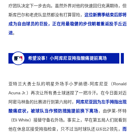
疗团队决定下一步去向。虽然外界对他的快速回归充满期待，但
斯库巴尔和老虎队显然都没有打算冒险，
这位新赛季结束后即将
成为自由球员的巨投，正在用最稳健的步伐朝着重返投手丘迈
进
。
希望没事！小阿库尼亚拇指酸痛提前离场
亚特兰大勇士队的明星外场手小罗纳德-阿库尼亚（Ronald
Acuna Jr.）再次让所有勇士球迷捏了一把冷汗。在今日面对迈
阿密马林鱼的比赛进行到第六局时，
阿库尼亚因为左手拇指出现
酸痛症状，被球队当作预防措施提前换下离场
，由伊莱-怀特
（Eli White）接替守备右外场。事实上，早在第五局人们就看到
他在休息区接受拇指检查，只不过当时球队还以6比2领先，
而