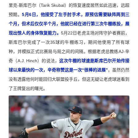
里克-斯库巴尔（Tarik Skubal）的恢复速度居然如此迅速，远超
预期。
5月6日，他接受了左手肘手术，原预估需要缺阵两到三
个月，但术后仅仅半个月，他就已经在进行第三次牛棚练投，展
现出惊人的身体恢复能力。
5月22日老虎主场对阵守护者赛前，
斯库巴尔完成了一次35球的牛棚练习，期间他使用了所有球
种，并模拟正式比赛局与局之间的间隔。根据老虎总教练AJ-辛
奇（A.J. Hinch）的说法，
这次牛棚的球速是斯库巴尔开始传接
球以来最快的一次，辛奇称赞这是一次“
很棒的进展
”
，虽然仍然
没有透露他何时能回归大联盟投手丘，但这无疑让老虎球迷看到
了王牌复出的曙光。