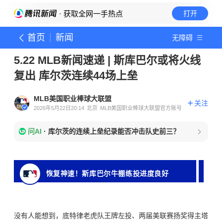
· 获取全网一手热点
打开
首页
新闻
无障碍
5.22 MLB新闻速递 | 斯库巴尔或将火线
复出 库尔茨连续44场上垒
MLB美国职业棒球大联盟
关注
2026年5月22日20:14
北京
MLB美国职业棒球大联盟官方账号
问AI
·
库尔茨的连续上垒纪录能否冲击队史前三？
恢复神速！斯库巴尔牛棚练投进度良好
没有人能想到，底特律老虎队王牌左投、两届美联赛扬奖得主塔