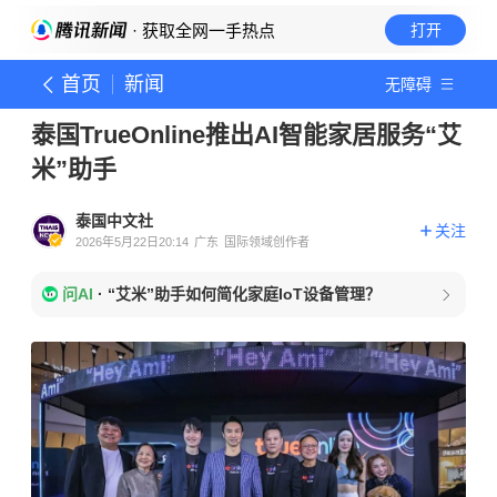
· 获取全网一手热点
打开
首页
新闻
无障碍
泰国TrueOnline推出AI智能家居服务“艾
米”助手
泰国中文社
关注
2026年5月22日20:14
广东
国际领域创作者
问AI
·
“艾米”助手如何简化家庭IoT设备管理？