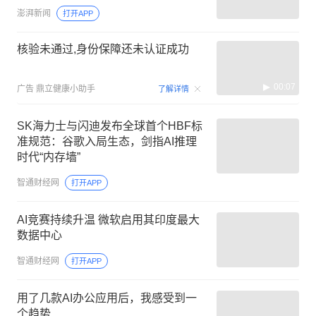
澎湃新闻
打开APP
核验未通过,身份保障还未认证成功
00:07
广告
鼎立健康小助手
了解详情
SK海力士与闪迪发布全球首个HBF标
准规范：谷歌入局生态，剑指AI推理
时代“内存墙”
智通财经网
打开APP
AI竞赛持续升温 微软启用其印度最大
数据中心
智通财经网
打开APP
用了几款AI办公应用后，我感受到一
个趋势