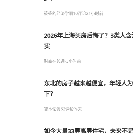
筱筱的经济学啊
10评论
21小时前
2026年上海买房后悔了？3类人
实
财商在线通
-3小时前
东北的房子越来越便宜，年轻人
下？
智本论资
62评论
昨天
如今大量33层高层住宅，未来不是