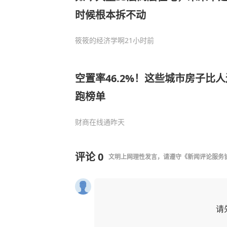
时候根本拆不动
筱筱的经济学啊
21小时前
空置率46.2%！这些城市房子比
跑榜单
财商在线通
昨天
评论
0
文明上网理性发言，请遵守
《新闻评论服务
请