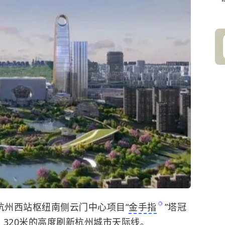
杭州西站枢纽南侧云门中心项目“
金手指
”塔冠
，320米的高度刷新杭州城市天际线。