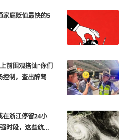
普通家庭贬值最快的5
上前围观搭讪“你们
场控制，查出醉驾
或在浙江停留24小
强时段，这些航班