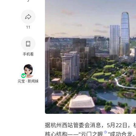
5
11
手机看
元宝 · 新闻妹
据杭州西站管委会消息，5月22日，
核心结构——“
云门之眼
”成功合龙