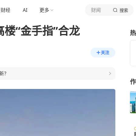
财经
AI
更多
财闻
搜索
高楼“金手指”合龙
热
关注
新？
作