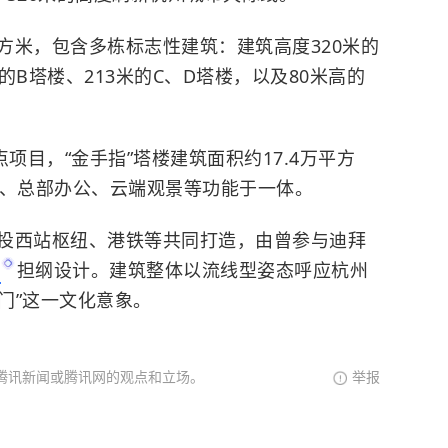
平方米，包含多栋标志性建筑：建筑高度320米的
米的B塔楼、213米的C、D塔楼，以及80米高的
项目，“金手指”塔楼建筑面积约17.4万平方
店、总部办公、云端观景等功能于一体。
投西站枢纽、港铁等共同打造，由曾参与迪拜
所
担纲设计。建筑整体以流线型姿态呼应杭州
云门”这一文化意象。
腾讯新闻或腾讯网的观点和立场。
举报