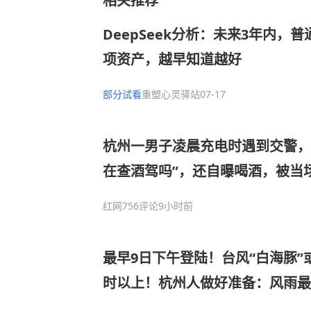
相关推荐
DeepSeek分析：未来3年内，
项资产，越早知道越好
部分试看
重塑心灵驿站
07-17
杭州一男子凌晨充电时遇到交警，
在查酒驾吗”，还自曝喝酒，被当
红网
756评论
9小时前
最早9日下午登陆！台风“白海豚”
时以上！杭州人做好准备：风雨最
或受影响…