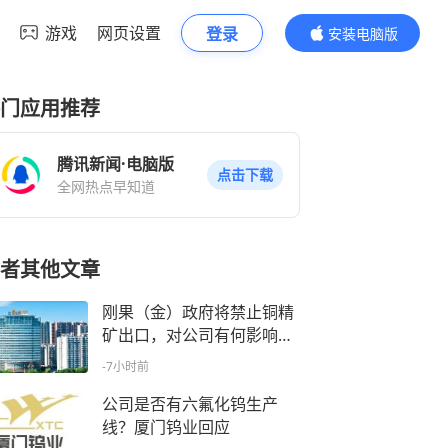
游戏
网页设置
登录
安装电脑版
内容更精彩
门应用推荐
腾讯新闻·电脑版
点击下载
全网热点早知道
者其他文章
刚果（金）政府将禁止铜精
矿出口，对公司有何影响？
紫金矿业回应
-7小时前
公司是否有六氟化钨生产
线？厦门钨业回应