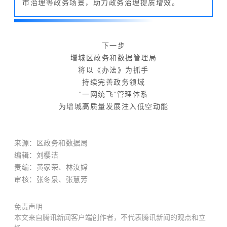
市治理等政务场景，助力政务治理提质增效。
下一步
增城区政务和数据管理局
将以《办法》为抓手
持续完善政务领域
“一网统飞”管理体系
为增城高质量发展注入低空动能
来
源：
区政务和数据局
编辑
：刘樱洁
责编：黄家荣
、林汝嫦
审核
：
张冬泉
、
张慧芳
免责声明
本文来自腾讯新闻客户端创作者，不代表腾讯新闻的观点和立