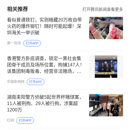
相关推荐
打开腾讯新闻查看更多
看似普通铁钉，实则暗藏20万枚自带
火药的爆炸铆钉！随时可能起爆！深
圳海关一举识破
第一现场
打开APP
香港警方卧底调查，锁定一黑社会集
团骨干成员及场所位置，拘捕147人！
该集团制毒贩毒、经营非法赌场，利
用傀儡户口清洗超6亿港元非法所得
中国新闻网
打开APP
湖南耒阳警方侦破5起世界杯赌球案，
11人被刑拘、29人被行拘，涉案超
1200万
红网
打开APP