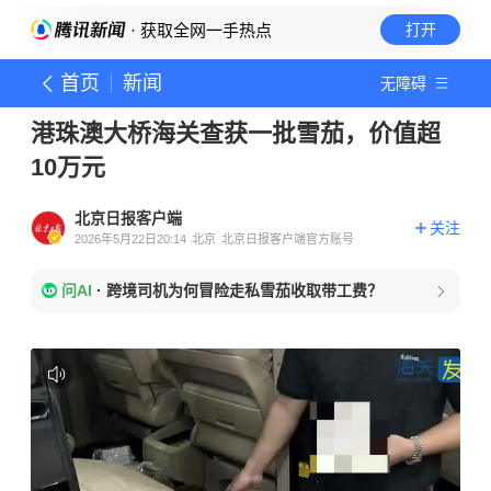
· 获取全网一手热点
打开
首页
新闻
无障碍
港珠澳大桥海关查获一批雪茄，价值超
10万元
北京日报客户端
关注
2026年5月22日20:14
北京
北京日报客户端官方账号
问AI
·
跨境司机为何冒险走私雪茄收取带工费？