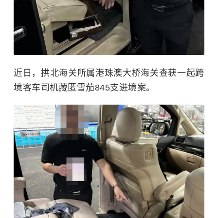
近日，拱北海关所属港珠澳大桥海关查获一起跨
境客车司机藏匿雪茄845支进境案。