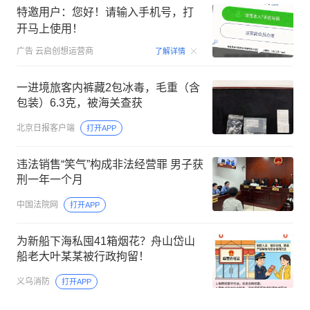
特邀用户：您好！请输入手机号，打
开马上使用！
00:15
广告
云启创想运营商
了解详情
一进境旅客内裤藏2包冰毒，毛重（含
包装）6.3克，被海关查获
北京日报客户端
打开APP
违法销售“笑气”构成非法经营罪 男子获
刑一年一个月
中国法院网
打开APP
为新船下海私囤41箱烟花？舟山岱山
船老大叶某某被行政拘留！
义乌消防
打开APP