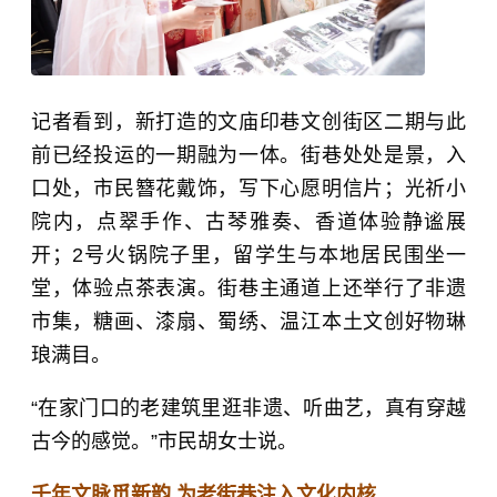
记者看到，新打造的文庙印巷文创街区二期与此
前已经投运的一期融为一体。街巷处处是景，入
口处，市民簪花戴饰，写下心愿明信片；光祈小
院内，点翠手作、古琴雅奏、香道体验静谧展
开；2号火锅院子里，留学生与本地居民围坐一
堂，体验点茶表演。街巷主通道上还举行了非遗
市集，糖画、漆扇、蜀绣、温江本土文创好物琳
琅满目。
“在家门口的老建筑里逛非遗、听曲艺，真有穿越
古今的感觉。”市民胡女士说。
千年文脉觅新韵 为老街巷注入文化内核