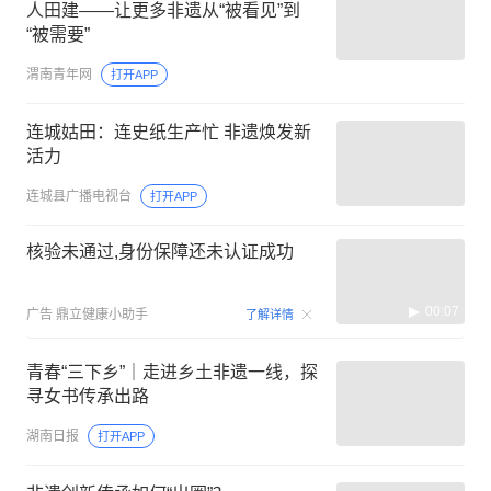
人田建——让更多非遗从“被看见”到
“被需要”
渭南青年网
打开APP
连城姑田：连史纸生产忙 非遗焕发新
活力
连城县广播电视台
打开APP
核验未通过,身份保障还未认证成功
00:07
广告
鼎立健康小助手
了解详情
青春“三下乡”｜走进乡土非遗一线，探
寻女书传承出路
湖南日报
打开APP