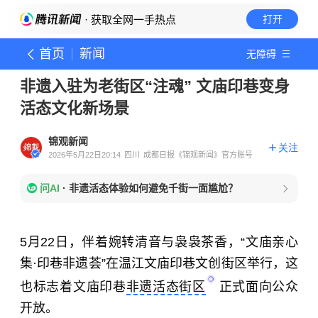
· 获取全网一手热点
打开
首页
新闻
无障碍
非遗入驻为老街区“注魂” 文庙印巷变身
活态文化新场景
锦观新闻
关注
2026年5月22日20:14
四川
成都日报《锦观新闻》官方账号
问AI
·
非遗活态体验如何避免千街一面尴尬？
5月22日，伴着婉转清音与袅袅茶香，“文庙亲心
集·印巷非遗荟”在温江文庙印巷文创街区举行，这
也标志着文庙印巷
非遗活态街区
正式面向公众
开放。