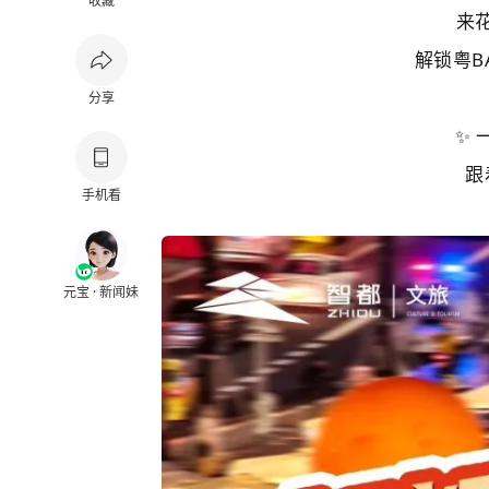
收藏
来
解锁粤B
分享
✨
跟
手机看
元宝 · 新闻妹