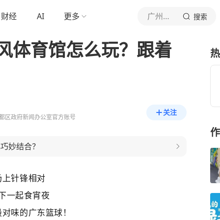
财经
AI
更多
广州花都发布
搜索
东风体育馆怎么玩？跟着
热
关注
都区政府新闻办公室官方账号
作
化巧妙结合？
场上针锋相对
下一起
食
宵夜
最对味的广东篮球！