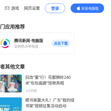
游戏
网页设置
登录
安装电脑版
内容更精彩
门应用推荐
腾讯新闻·电脑版
点击下载
全网热点早知道
者其他文章
旧改“童”行！花都狮岭240
米“包包画廊”惊艳亮相
-5小时前
晒书架赢大礼！广东“我的绿
书架”视频征集活动启动