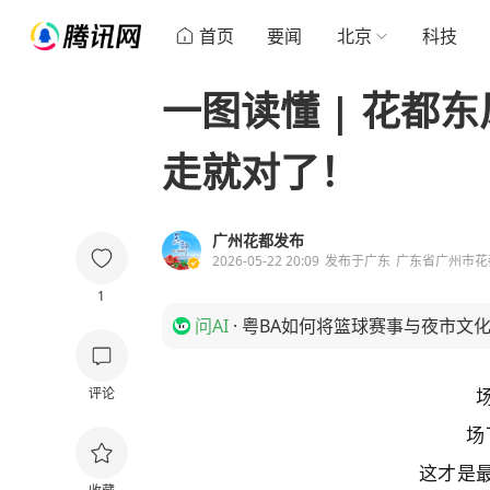
首页
要闻
北京
科技
一图读懂 | 花都
走就对了！
广州花都发布
2026-05-22 20:09
发布于
广东
广东省广州市花
1
问AI
·
粤BA如何将篮球赛事与夜市文
评论
场
这才是