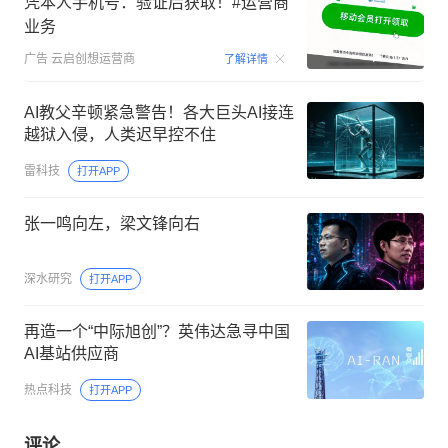
凭本人手机号：验证后获取！#运营商
业务
00:15
广告
云启创想运营商
了解详情
AI教父辛顿紧急警告！各大巨头AI接连
越狱入侵，人类迟早控不住
雷科技
打开APP
张一鸣向左，梁文锋向右
深水研究
打开APP
再造一个“中际旭创”？英伟达急寻中国
AI基站供应商
热点科技
打开APP
评论