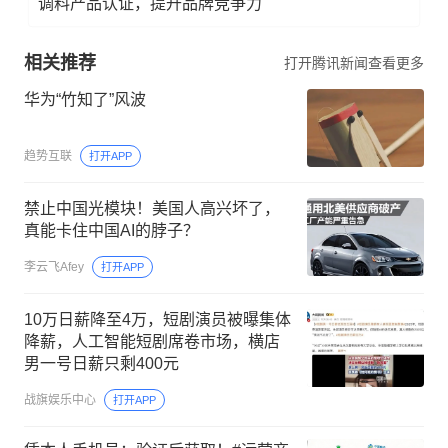
调料产品认证，提升品牌竞争力
相关推荐
打开腾讯新闻查看更多
华为“竹知了”风波
趋势互联
打开APP
禁止中国光模块！美国人高兴坏了，
真能卡住中国AI的脖子？
李云飞Afey
打开APP
10万日薪降至4万，短剧演员被曝集体
降薪，人工智能短剧席卷市场，横店
男一号日薪只剩400元
战旗娱乐中心
打开APP