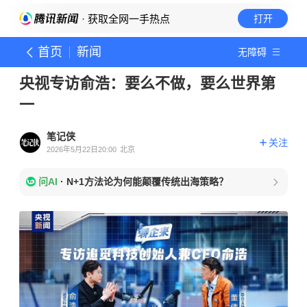
· 获取全网一手热点
打开
首页
新闻
无障碍
央视专访俞浩：要么不做，要么世界第
一
笔记侠
关注
2026年5月22日20:00
北京
问AI
·
N+1方法论为何能颠覆传统出海策略？