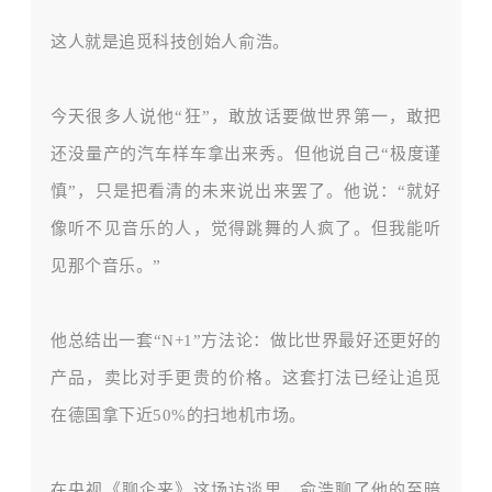
这人就是追觅科技创始人俞浩。
今天很多人说他
“狂”，敢放话要做世界第一，敢把
还没量产的汽车样车拿出来秀。但他说自己“极度谨
慎”，只是把看清的未来说出来罢了。他说：“就好
像听不见音乐的人，觉得跳舞的人疯了。但我能听
见那个音乐。”
他总结出一套
“N+1”方法论：做比世界最好还更好的
产品，卖比对手更贵的价格。这套打法已经让追觅
在德国拿下近50%的扫地机市场。
在央视《聊企来》这场
访谈里，俞浩聊了他的至暗