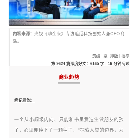
内容来源：
央视《聊企来》专访追觅科技创始人兼CEO俞
浩。
责编
| 柒
排版
| 拾零
第 9624
篇深度好文：6165
字 | 16 分钟
阅读
商业趋势
笔记君说：
一个从小超级内向、只能和书里爱迪生做朋友的孩
子，心里却种下了一颗种子：
“探索人类的边界，为