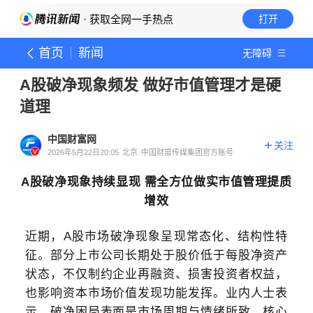
· 获取全网一手热点
打开
首页
新闻
无障碍
A股破净现象频发 做好市值管理才是硬
道理
中国财富网
关注
2026年5月22日20:05
北京
中国财富传媒集团官方账号
A股破净现象持续显现 需全方位做实市值管理提质
增效
近期，
A
股市场破净现象呈现常态化、结构性特
征。部分上市公司长期处于股价低于每股净资产
状态，不仅制约企业再融资、损害投资者权益，
也影响资本市场价值发现功能发挥。业内人士表
示，破净困局表面是市场周期与情绪所致，核心