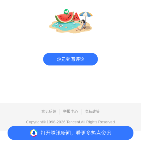
@元宝 写评论
意见反馈
举报中心
隐私政策
Copyright© 1998-
2026
Tencent.All Rights Reserved
打开
腾讯新闻，看更多热点资讯