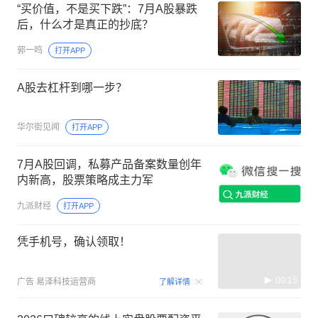
“买价值，不是买下跌”：7月A股暴跌
后，什么才是真正的抄底？
郭一鸣
打开APP
A股去杠杆到哪一步？
华尔街见闻
打开APP
7月A股回调，私募产品备案数量创年
内新高，股票策略成主力军
九派财经
打开APP
凭手机号，确认领取！
00:15
广告
易泽科技运营商
了解详情