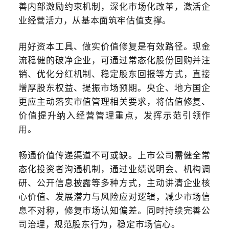
善内部激励约束机制，深化市场化改革，激活企
业经营活力，从基本面筑牢估值支撑。
用好资本工具、做实价值修复是有效路径。现金
流稳健的破净企业，可通过常态化股份回购并注
销、优化分红机制、稳定股东回报等方式，直接
增厚股东权益、提振市场预期。央企、地方国企
更应主动落实市值管理相关要求，将估值修复、
价值提升纳入经营管理重点，发挥示范引领作
用。
畅通价值传递渠道不可或缺。上市公司需健全常
态化投资者沟通机制，通过业绩说明会、机构调
研、公开信息披露等多种方式，主动讲清企业核
心价值、发展潜力与风险应对逻辑，减少市场信
息不对称，修复市场认知偏差。同时持续完善公
司治理，规范股东行为，稳定市场信心。