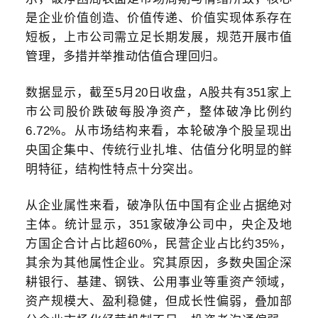
是企业价值创造、价值传递、价值实现体系存在
短板，上市公司需立足长期发展，规范开展市值
管理，多措并举推动估值合理回归。
数据显示，截至
5
月
20
日收盘，
A
股共有
351
家上
市公司股价跌破
每股净资产
，整体破净比例约
6.72%
。从市场结构来看，本轮破净个股呈现出
央国企集中、传统行业扎堆、估值分化明显的鲜
明特征，结构性特点十分突出。
从企业属性来看，破净队伍中国有企业占据绝对
主体。统计显示，
351
家破净公司中，央企及地
方国企合计占比超
60%
，民营企业占比约
35%
，
其余为其他属性企业。究其原因，多数央国企深
耕银行、基建、钢铁、公用事业等重资产领域，
资产规模大、盈利稳健，但成长性偏弱，叠加部