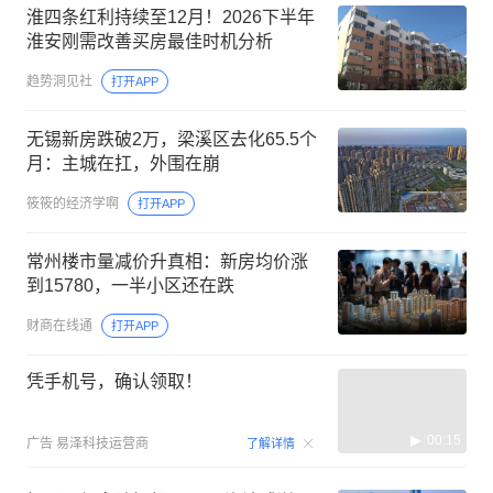
淮四条红利持续至12月！2026下半年
淮安刚需改善买房最佳时机分析
趋势洞见社
打开APP
无锡新房跌破2万，梁溪区去化65.5个
月：主城在扛，外围在崩
筱筱的经济学啊
打开APP
常州楼市量减价升真相：新房均价涨
到15780，一半小区还在跌
财商在线通
打开APP
凭手机号，确认领取！
00:15
广告
易泽科技运营商
了解详情