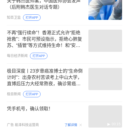
关于韩杰医师案，中国医师协会发声
（后附韩杰医生对话专题）
知否卫监
打开APP
不再“强行续命”！香港正式允许“拒绝
抢救”：市民可预设指示，拒绝心肺复
苏、“插管”等方式维持生命！和“安乐
死”有何区别？官方解读
每日经济新闻
打开APP
极目深度丨23岁患癌准博士的“生命倒
计时”：出身农村苦读考上中山大学，
直博后压力大经常熬夜，确诊胃癌晚
期
极目新闻
打开APP
凭手机号，确认领取！
00:15
广告
易泽科技运营商
了解详情