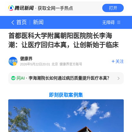
· 获取全网一手热点
打开
首页
新闻
无障碍
首都医科大学附属朝阳医院院长李海
潮：让医疗回归本真，让创新始于临床
健康界
关注
2026年5月22日20:01
北京
健康界官方账号
问AI
·
李海潮院长如何通过病历质量提升医疗本真？
即刻获取案例集