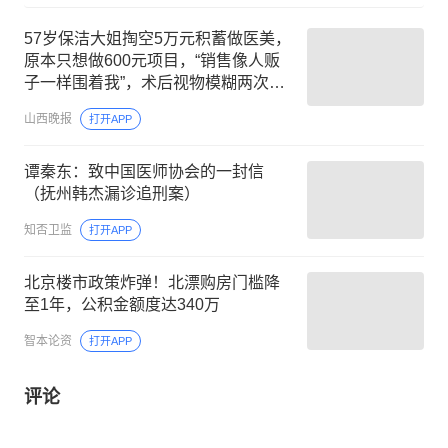
57岁保洁大姐掏空5万元积蓄做医美，
原本只想做600元项目，“销售像人贩
子一样围着我”，术后视物模糊两次去
医院就诊；涉事机构拒回应
山西晚报
打开APP
谭秦东：致中国医师协会的一封信
（抚州韩杰漏诊追刑案）
知否卫监
打开APP
北京楼市政策炸弹！北漂购房门槛降
至1年，公积金额度达340万
智本论资
打开APP
评论