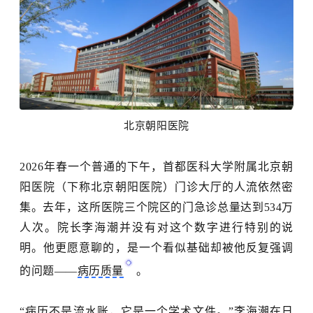
北京朝阳医院
2026年春一个普通的
下午，
首都医科大学附属北京朝
阳医院（下称
北京朝阳医院
）
门诊大厅的人流依然密
集。去年，这所医院
三个院区
的门急诊总量达到
534
万
人次。
院长
李海潮
并没有对这个数字进行特别的说
明
。他更愿意聊的，是一个看似基础却被他反复强调
的问题
——
病历质量
。
“
病历不是流水账，它是一个学术文件。
”李海潮在日