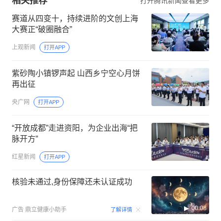
相关推荐
打开腾讯新闻查看更多
赛道从四变十，持续进阶的文创上海
大赛正“破圈融合”
上观新闻
打开APP
紫砂陶小镇锣声起 山西乡宁空心月饼
再出征
央广网
打开APP
“开放成都”走进资阳，为企业出海“把
脉开方”
红星新闻
打开APP
核验未通过,身份保障还未认证成功
00:08
广告
鼎立健康小助手
了解详情