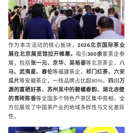
作为本次活动的核心板块，
2026北京国际
茶业
展在北京展览馆拉开帷幕。
吸引
300余
家茶企参
展，包括
张一元、京华、吴裕泰
等北京茶企，
八
马、武夷星、春伦
等福建茶企，
祁门红茶、六安
瓜片
等安徽茶企，一线品牌占比超80%。
四川万
源的富硒好茶、苏州吴中的碧螺春韵、湖北赤壁
的青砖陈香
等全国多个特色产茶区集中亮相，全
方位展现了中国茶产业的地域多样性与文化差异
性。