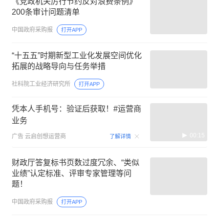
《党政机关厉行节约反对浪费条例》
200条审计问题清单
中国政府采购报
打开APP
“十五五”时期新型工业化发展空间优化
拓展的战略导向与任务举措
社科院工业经济研究所
打开APP
凭本人手机号：验证后获取！#运营商
业务
00:15
广告
云启创想运营商
了解详情
财政厅答复标书页数过度冗余、“类似
业绩”认定标准、评审专家管理等问
题！
中国政府采购报
打开APP