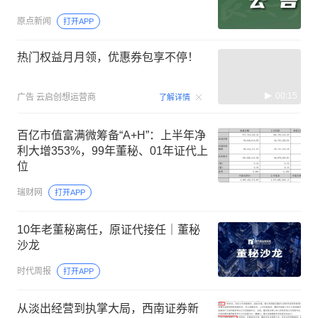
原点新闻
打开APP
热门权益月月领，优惠券包享不停！
00:15
广告
云启创想运营商
了解详情
百亿市值富满微筹备“A+H”：上半年净
利大增353%，99年董秘、01年证代上
位
瑞财网
打开APP
10年老董秘离任，原证代接任｜董秘
沙龙
时代周报
打开APP
从淡出经营到执掌大局，西南证券新