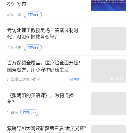
榜》发布
胡润百富
打开APP
专访北理工教授吴杨：答案过剩时
代，AI如何把教育变轻？
至顶科技
打开APP
百万保额全覆盖，医疗险全面升级！
国寿魔方，用心守护健康生活！
00:06
广告
鼎立健康小助手
了解详情
《张朝阳的英语课》，为何连播十
年？
字母榜
打开APP
猿辅导AI大阅读斩获第三届“金灵光杯”