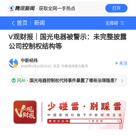
· 获取全网一手热点
打开
首页
新闻
无障碍
V观财报｜国光电器被警示：未完整披露
公司控制权结构等
中新经纬
关注
2026年5月22日20:01
北京
中新经纬官方账号
问AI
·
国光电器控制权代持事件暴露了哪些治理隐患？