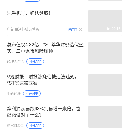
凭手机号，确认领取！
00:15
广告
易泽科技运营商
了解详情
总市值仅4.82亿！*ST萃华财务造假坐
实，三重退市风险压顶！
经理人杂志
打开APP
V观财报｜财报涉嫌信披违法违规，
*ST实达被立案
中新经纬
打开APP
净利润从暴跌43%到暴增十来倍，富
瀚微做对了什么？
览富财经网
打开APP