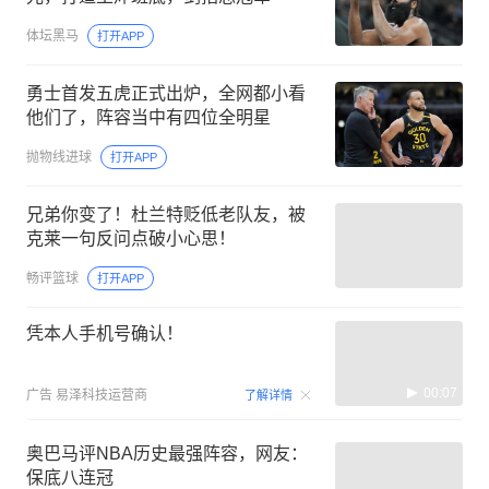
体坛黑马
打开APP
勇士首发五虎正式出炉，全网都小看
他们了，阵容当中有四位全明星
抛物线进球
打开APP
兄弟你变了！杜兰特贬低老队友，被
克莱一句反问点破小心思！
畅评篮球
打开APP
凭本人手机号确认！
00:07
广告
易泽科技运营商
了解详情
奥巴马评NBA历史最强阵容，网友：
保底八连冠