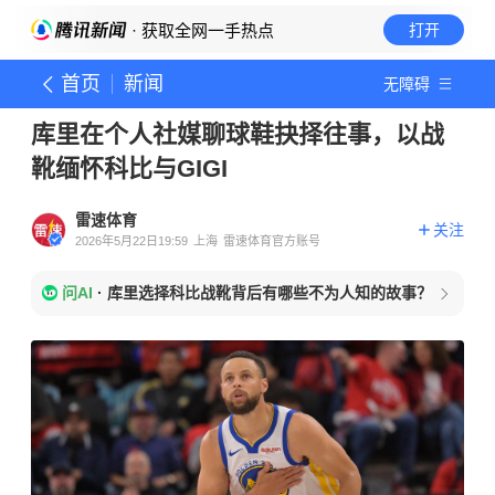
· 获取全网一手热点
打开
首页
新闻
无障碍
库里在个人社媒聊球鞋抉择往事，以战
靴缅怀科比与GIGI
雷速体育
关注
2026年5月22日19:59
上海
雷速体育官方账号
问AI
·
库里选择科比战靴背后有哪些不为人知的故事？