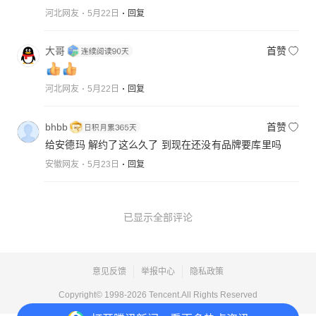
河北网友
5月22日
回复
大哥
首赞
河北网友
5月22日
回复
bhbb
首赞
给安德玛 解约了这么久了 到现在还没有品牌要库里吗
安徽网友
5月23日
回复
已显示全部评论
意见反馈
举报中心
隐私政策
Copyright© 1998-
2026
Tencent.All Rights Reserved