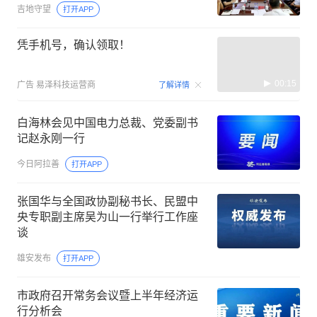
吉地守望
打开APP
凭手机号，确认领取！
00:15
广告
易泽科技运营商
了解详情
白海林会见中国电力总裁、党委副书
记赵永刚一行
今日阿拉善
打开APP
张国华与全国政协副秘书长、民盟中
央专职副主席吴为山一行举行工作座
谈
雄安发布
打开APP
市政府召开常务会议暨上半年经济运
行分析会