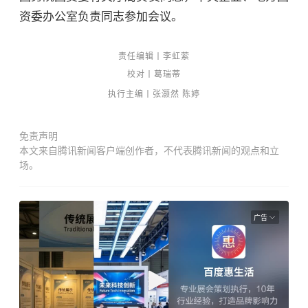
资委办公室负责同志参加会议。
责任编辑丨李虹萦
校对丨葛瑞蒂
执
行主编丨张
灏然 陈婷
免责声明
本文来自腾讯新闻客户端创作者，不代表腾讯新闻的观点和立
场。
广告