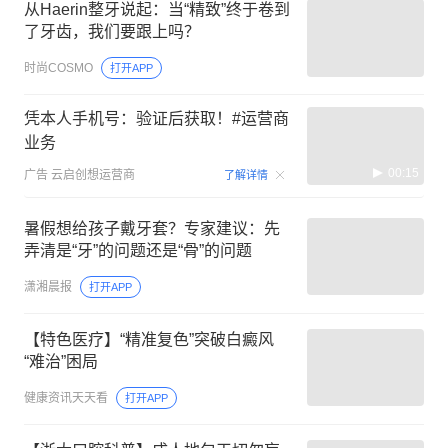
从Haerin整牙说起：当“精致”终于卷到
了牙齿，我们要跟上吗？
时尚COSMO
打开APP
凭本人手机号：验证后获取！#运营商
业务
00:15
广告
云启创想运营商
了解详情
暑假想给孩子戴牙套？专家建议：先
弄清是“牙”的问题还是“骨”的问题
潇湘晨报
打开APP
【特色医疗】“精准复色”突破白癜风
“难治”困局
健康资讯天天看
打开APP