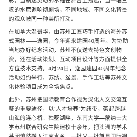
彩。当飘逸灵动的水袖在舞台上扬起，当一唱三
叹的水磨调响彻剧场，不同地域、不同文化背景
的观众被同一种美所打动。
在加拿大温哥华，由苏州工匠巧手打造的海外苏
式园林——逸园，今年迎来建园40周年。为协助
当地办好纪念活动，苏州不仅送去特色文创物
资，还在活动策划、互动项目设计等方面提供全
方位技术支持。4月24日，逸园建园40周年纪念
活动如约举行，苏绣、盆景、手作工坊等苏州文
化体验项目成为全场焦点。
此外，苏州把国际教育合作视为深化人文交流互
鉴的重要途径，以“人才培养”为纽带，架起跨越
山海的连心桥。独墅湖畔，东南大学—蒙纳士大
学苏州联合研究生院建校十余年，把澳洲的学术
基因悄然融入江南水乡，一批又一批兼具国际视