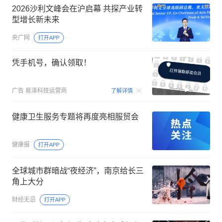
2026沙利文峰会在沪启幕 共探产业转
型增长新未来
央广网
打开APP
凭手机号，确认领取！
00:15
广告
易泽科技运营商
了解详情
健康卫生服务专题将再度亮相服贸会
健康报
打开APP
全球城市群暗战“夜经济”，南京给长三
角上大分
财经无忌
打开APP