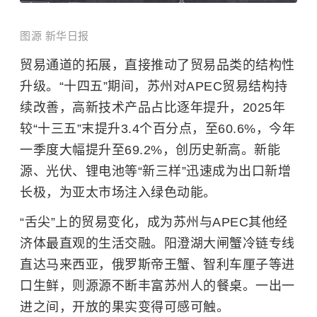
图源 新华日报
贸易通道的拓展，直接推动了贸易品类的结构性
升级。“十四五”期间，苏州对APEC贸易结构持
续改善，高新技术产品占比逐年提升，2025年
较“十三五”末提升3.4个百分点，至60.6%，今年
一季度大幅提升至69.2%，创历史新高。新能
源、光伏、锂电池等“新三样”迅速成为出口新增
长极，为亚太市场注入绿色动能。
“舌尖”上的贸易变化，成为苏州与APEC其他经
济体最直观的生活交融。
阳澄湖大闸蟹
冷链专线
直达马来西亚，俄罗斯帝王蟹、智利车厘子等进
口生鲜，则源源不断丰富苏州人的餐桌。一出一
进之间，开放的果实变得可感可触。