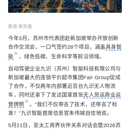
图源 新京报
今年3月，苏州市代表团赴新加坡举办开放创新
合作交流会，一口气签约28个项目，涵盖
具身智
能
、绿色低碳、生命科学等前沿领域。
自动驾驶企业九识（苏州）智能科技有限公司与
新加坡最大的连锁平价超市集团Fair Group促成
了合作，不仅两年内部署近百台九识无人物流
车，同时还拿下了发达国家首张
无人货运商业运
营牌照
。“我们不仅带去了技术，还带去了标
准！”九识智能首席信息官朱伟铖自信地说。
5月21日，亚太工商界伙伴关系对话会暨2026苏