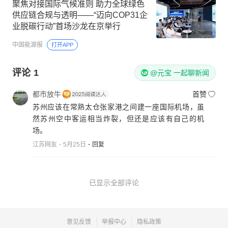
聚焦对接国际气候准则 助力全球绿色
供应链合规与透明——“迈向COP31企
业脱碳行动”首场沙龙在京举行
中国能源报
打开APP
评论
1
@元宝 一起聊新闻
都市放牛
首赞
苏州应该在常熟太仓张家港之间建一座国际机场，虽
然苏州空中客运相当炸裂，但还是应该有自己的机
场。
江苏网友
5月25日
回复
已显示全部评论
意见反馈
举报中心
隐私政策