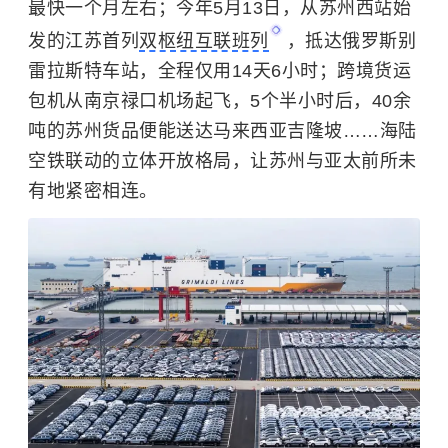
最快一个月左右；今年5月13日，从苏州西站始
发的江苏首列
双枢纽互联班列
，抵达俄罗斯别
雷拉斯特车站，全程仅用14天6小时；跨境货运
包机从南京禄口机场起飞，5个半小时后，40余
吨的苏州货品便能送达马来西亚吉隆坡……海陆
空铁联动的立体开放格局，让苏州与亚太前所未
有地紧密相连。