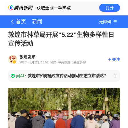
· 获取全网一手热点
打开
首页
新闻
无障碍
敦煌市林草局开展“5.22”生物多样性日
宣传活动
敦煌发布
关注
2026年5月22日19:52
甘肃
中共敦煌市委宣传部
问AI
·
敦煌市如何通过宣传活动推动生态立市战略？