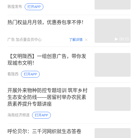
敦煌发布
打开APP
热门权益月月领，优惠券包享不停！
00:15
广告
加点量会员中心
了解详情
【文明陇西】一组创意广告，带你发
现城市文明！
看陇西
打开APP
开展外来物种防控专题培训 筑牢乡村
生态安全防线——居留村举办农民素
质素养提升专题讲座
海南经济频道
打开APP
呼伦贝尔：三千河网织就生态答卷