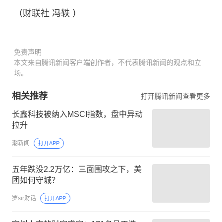
（财联社 冯轶 ）
免责声明
本文来自腾讯新闻客户端创作者，不代表腾讯新闻的观点和立
场。
相关推荐
打开腾讯新闻查看更多
长鑫科技被纳入MSCI指数，盘中异动
拉升
潮新闻
打开APP
五年跌没2.2万亿：三面围攻之下，美
团如何守城？
罗sir财话
打开APP