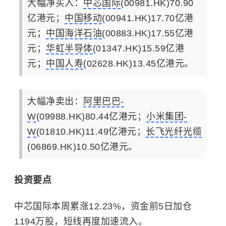
大幅净买入：
中芯国际
(00981.HK)70.90
亿港元；
中国移动
(00941.HK)17.70亿港
元；
中国海洋石油
(00883.HK)17.55亿港
元；
华虹半导体
(01347.HK)15.59亿港
元；
中国人寿
(02628.HK)13.45亿港元。
大幅净卖出：
阿里巴巴-
W
(09988.HK)80.44亿港元；
小米集团-
W
(01810.HK)11.49亿港元；
长飞光纤光缆
(06869.HK)10.50亿港元。
投资要点
中芯国际本周累涨12.23%，资金前5日加仓
1194万股，短线再度加速流入。