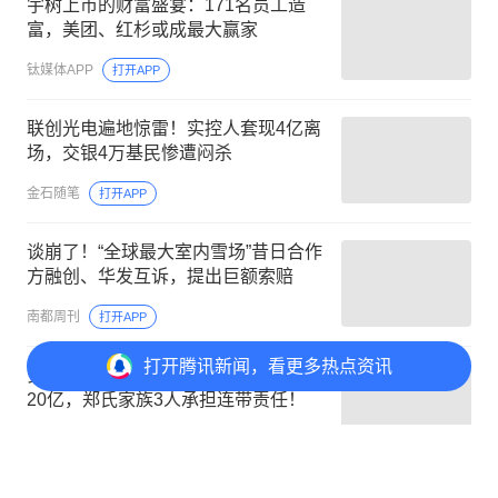
宇树上市的财富盛宴：171名员工造
富，美团、红杉或成最大赢家
钛媒体APP
打开APP
联创光电遍地惊雷！实控人套现4亿离
场，交银4万基民惨遭闷杀
金石随笔
打开APP
谈崩了！“全球最大室内雪场”昔日合作
方融创、华发互诉，提出巨额索赔
南都周刊
打开APP
打开
腾讯新闻，看更多热点资讯
安徽国资刚接盘，杉杉股份被追债近
20亿，郑氏家族3人承担连带责任！
红蓝白郁金香
打开APP
打开
APP参与讨论