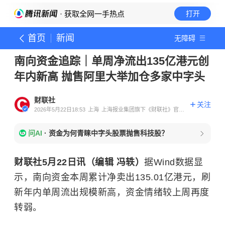
· 获取全网一手热点
打开
首页
新闻
无障碍
南向资金追踪｜单周净流出135亿港元创
年内新高 抛售阿里大举加仓多家中字头
财联社
关注
2026年5月22日18:53
上海
上海报业集团旗下《财联社》官方
账号
问AI
·
资金为何青睐中字头股票抛售科技股？
财联社5月22日讯（编辑 冯轶）
据Wind数据显
示，南向资金本周累计净卖出135.01亿港元，刷
新年内单周流出规模新高，资金情绪较上周再度
转弱。