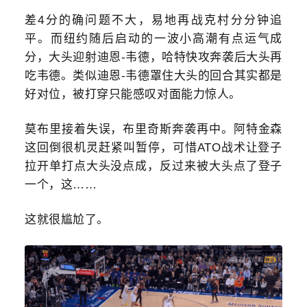
差4分的确问题不大，易地再战克村分分钟追
平。而纽约随后启动的一波小高潮有点运气成
分，大头迎射迪恩-韦德，哈特快攻奔袭后大头再
吃韦德。类似迪恩-韦德罩住大头的回合其实都是
好对位，被打穿只能感叹对面能力惊人。
莫布里接着失误，布里奇斯奔袭再中。阿特金森
这回倒很机灵赶紧叫暂停，可惜ATO战术让登子
拉开单打点大头没点成，反过来被大头点了登子
一个，这……
这就很尴尬了。