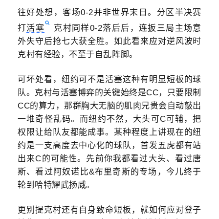
往好处想，客场0-2并非世界末日。分区半决赛
打
活塞
克村同样0-2落后后，连扳三局主场意
外失守后抢七大获全胜。如此看来应对逆风波时
克村有经验，不至于自乱阵脚。
可坏处看，纽约可不是活塞这种有明显短板的球
队。克村与活塞博弈的关键始终是CC，只要限制
CC的算力，那群胸大无脑的肌肉兄贵会自动敲出
一堆奇怪乱码。而纽约不然，大头可C可辅，把
权限让给队友都能成事。某种程度上讲现在的纽
约是一支高度去中心化的球队，首发五虎都有站
出来C的可能性。先前你我都看过大头、看过唐
斯、看过阿奴诺比&布里奇斯的专场，今儿终于
轮到哈特耀武扬威。
更别提克村还有自身致命短板，就如何应对登子