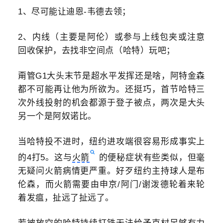
1、尽可能让迪恩-韦德去领；
2、内线（主要是阿伦）或参与上线包夹或注意
回收保护，去找非空间点（哈特）玩吧；
甭管G1大头末节是超水平发挥还是啥，阿特金森
都不可能再让他为所欲为。还挺巧，首节哈特三
次外线投射的机会都源于登子被点，两次是大头
另一个是阿奴诺比。
当哈特投不进时，纽约进攻端很容易形成事实上
的4打5。这与
火箭
的便秘症状有些类似，但毫
无疑问火箭病情更严重。好歹纽约主持球人是布
伦森，而火箭需要由申京/阿门/谢泼德轮着来轮
着发瘟，扯远了扯远了。