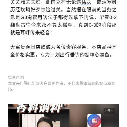
关关难关关过，此前克村无论遇
猛龙
或活塞虽
历经坎坷好歹惊险过关。
当然摆在眼前的当务之
急是G3甭管用啥法子都得先拿下再说，毕竟0-2
翻盘古往今来都不算太稀罕，真到0-3的阶段那
就是耳畔传来轻音：
大富贵渔具店竭诚为各位贵客服务，本店品种齐
全价格实惠，专为计划出行垂钓的您精心准备。
免责声明
本文来自腾讯新闻客户端创作者，不代表腾讯新闻的观点和立
场。
广告