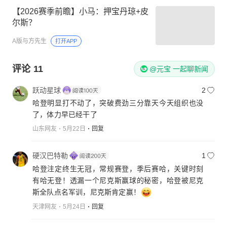
【2026赛季前瞻】小马：押宝丹琼+皮
尔斯？
A版与方先生
打开APP
评论
11
@元宝 一起聊新闻
跃动星球
2
哈登明显打不动了，突破费劲三分靠天今天组织也没
了，体力早已经干了
山东网友
5月22日
回复
硬汉巴特勒
1
哈登注定终生无冠，常规赛登，季后赛哈，关键时刻
有哈无登！透漏一个尼克斯赢球的秘密，哈登被尼克
斯全队点名军训，尼克斯肯定赢！
天津网友
5月24日
回复