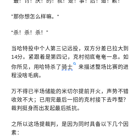
“最！讨！厌！的！就！是！事！后！道！歉！”
”
那你想怎么样嘛。
“
“杀！杀！杀！”
当哈特投中个人第三记远投，双方分差已拉大到
14分。紧跟着是第四记，克村彻底奄奄一息。如
你所见，用哈特杀了
骑士
来描述整场比赛的进
程没啥毛病。
万不得已半场储能的米切尔提前开火，声势不错
收效不大；已用完最后一招的克村接下去咋整？
裁判挺身而出发起最后抵抗。
之所以这场
提
裁判，是因为同时具备以下几个因
素：