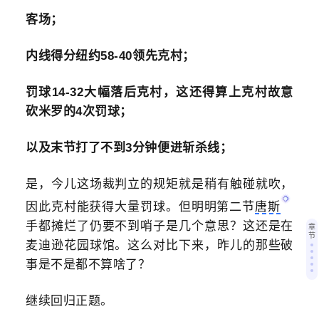
客场；
内线得分纽约58-40领先克村；
罚球14-32大幅落后克村，这还得算上克村故意
砍米罗的4次罚球；
以及末节打了不到3分钟便进斩杀线；
是，今儿这场裁判立的规矩就是稍有触碰就吹，
因此克村能获得大量罚球。但明明第二节
唐斯
手都摊烂了仍要不到哨子是几个意思？这还是在
章
节
麦迪逊花园球馆。这么对比下来，昨儿的那些破
事是不是都不算啥了？
继续回归正题。