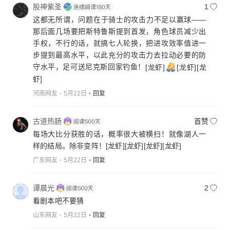
股神紫圣
1
这都无所谓，问题在于骑士的攻击力不足以赢球——
那后面几场要把斯特鲁斯提到首发，角色球员减少出
手权，不行的话，就搞七人轮换，把进攻效率值进一
步提到最高水平，以此充分的攻击力去拉动必要的防
守水平，足可送尼克斯回家钓鱼！
[龙虾]
[龙虾]
[龙
虾]
河南网友
5月22日
回复
古道热肠
首赞
每场大比分获胜的话，概率很大被横扫！就像湖人一
样的结局。除非变阵！
[龙虾]
[龙虾]
[龙虾]
[龙虾]
广东网友
5月22日
回复
谭晨光
2
看剧本吧不要猜
山东网友
5月22日
回复