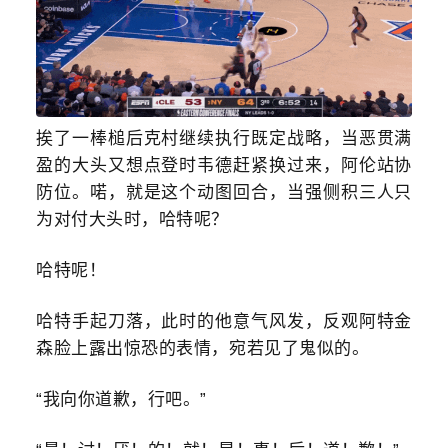
挨了一棒槌后克村继续执行既定战略，当恶贯满
盈的大头又想点登时韦德赶紧换过来，阿伦站协
防位。喏，就是这个动图回合，当强侧
积
三人只
为对付大头时，哈特呢？
哈特呢！
哈特手起刀落，此时的他意气风发，反观阿特金
森脸上露出惊恐的表情，宛若见了鬼似的。
“我向你道歉，行吧。”