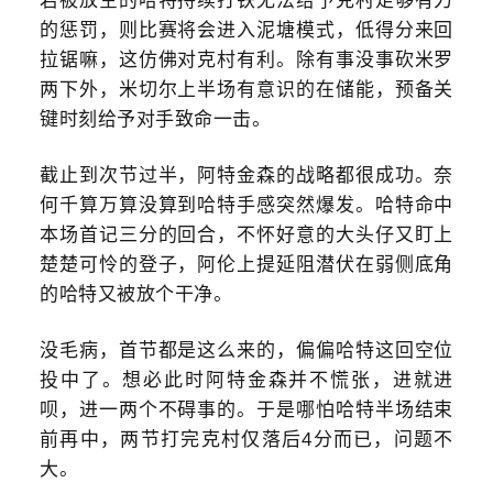
若被放空的哈特持续打铁无法给予克村足够有力
的惩罚，则比赛将会进入泥塘模式，低得分来回
拉锯嘛，这仿佛对克村有利。除有事没事砍米罗
两下外，米切尔上半场有意识的在储能，预备关
键时刻给予对手致命一击。
截止到次节过半，阿特金森的战略都很成功。奈
何千算万算没算到哈特手感突然爆发。哈特命中
本场首记三分的回合，不怀好意的大头仔又盯上
楚楚可怜的登子，阿伦上提延阻潜伏在弱侧底角
的哈特又被放个干净。
没毛病，首节都是这么来的，偏偏哈特这回空位
投中了。想必此时阿特金森并不慌张，进就进
呗，进一两个不碍事的。于是哪怕哈特半场结束
前再中，两节打完克村仅落后4分而已，问题不
大。