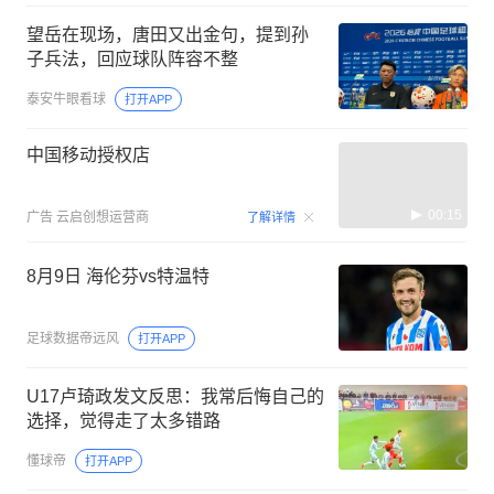
望岳在现场，唐田又出金句，提到孙
子兵法，回应球队阵容不整
泰安牛眼看球
打开APP
中国移动授权店
00:15
广告
云启创想运营商
了解详情
8月9日 海伦芬vs特温特
足球数据帝远风
打开APP
U17卢琦政发文反思：我常后悔自己的
选择，觉得走了太多错路
懂球帝
打开APP