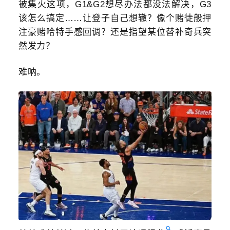
被集火这项，G1&G2想尽办法都没法解决，G3
该怎么搞定……让登子自己想辙？像个赌徒般押
注豪赌哈特手感回调？还是指望某位替补奇兵突
然发力？
难呐。