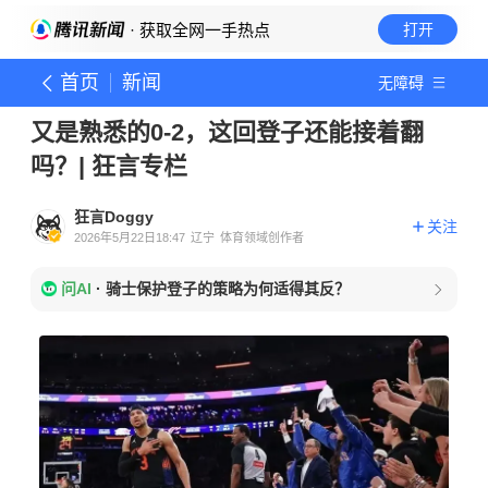
· 获取全网一手热点
打开
首页
新闻
无障碍
又是熟悉的0-2，这回登子还能接着翻
吗？| 狂言专栏
狂言Doggy
关注
2026年5月22日18:47
辽宁
体育领域创作者
问AI
·
骑士保护登子的策略为何适得其反？