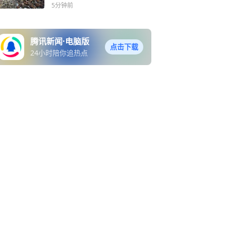
生虫还是虾崽？医生提醒
5分钟前
腾讯新闻·电脑版
点击下载
24小时陪你追热点