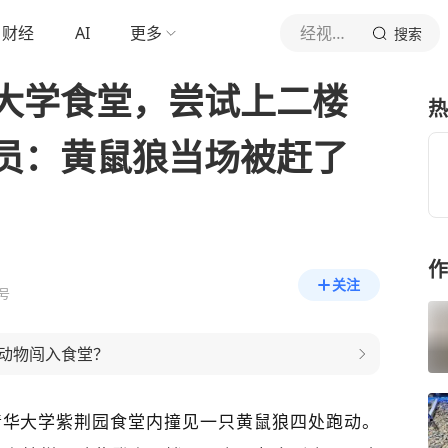
财经
AI
更多
经视直播
搜索
大学食堂，尝试上二楼
热
员：黄鼠狼当场被赶了
作
关注
号
动物闯入食堂？
清华大学紫荆园食堂内撞见一只黄鼠狼四处跑动。