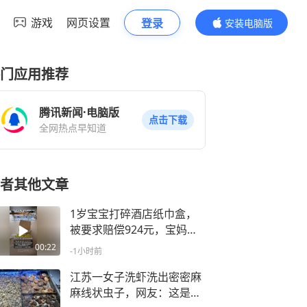
游戏
网页设置
登录
安装电脑版
内容更精彩
门应用推荐
腾讯新闻·电脑版
点击下载
全网热点早知道
者其他文章
1岁宝宝打碎酒店纸巾盒，
被要求赔偿924元，宝妈质
疑定价混乱，两年前客人打
00:22
-1小时前
碎仅赔232元，酒店：为骨
瓷收藏品，价格更贵
江苏一女子洗虾洗出密密麻
麻线状虫子，网友：这是寄