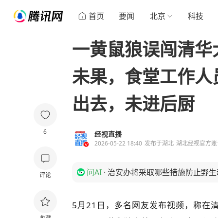
首页
要闻
北京
科技
一黄鼠狼误闯清华
未果，食堂工作人
出去，未进后厨
6
经视直播
2026-05-22 18:40
发布于
湖北
湖北经视官方账
问AI
·
治安办将采取哪些措施防止野生
评论
5月21日，多名网友发布视频，称在