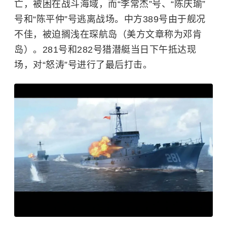
亡，被困在战斗海域，而“李常杰”号、“陈庆瑜”
号和“陈平仲”号逃离战场。中方389号由于舰况
不佳，被迫搁浅在琛航岛（美方文章称为邓肯
岛）。281号和282号猎潜艇当日下午抵达现
场，对“怒涛”号进行了最后打击。