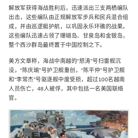
解放军获得海战胜利后，迅速派出三支两栖编队
出击，这些编队由正规解放军步兵和民兵混合组
成，并由巡逻艇护航，以巩固永乐环礁的战果。
这些编队迅速占领了珊瑚岛、甘泉岛和金银岛，
整个西沙群岛最终置于中国控制之下。
美方文章称，海战中南越的“怒涛”号扫雷舰沉
没，“陈庆瑜”号护卫舰重创，“陈平仲”号护卫舰
和“李常杰”号驱逐舰中度受损，超过100名越南
人员伤亡，48人被俘，其中包括一名美国联络
官。