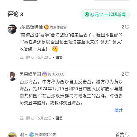
评论
3
@元宝 一起聊新闻
ﻬ依然饭特稀
2
“南海战役”要等“台海战役”结束后去了，我国本世纪的
军事任务还是以全国领土领海甚至未来的“领天”“领太”
收复统一为主！
四川网友
5月23日
回复
黑森峰学园
2
西沙海战，中方称为西沙自卫反击战，越方称为黄沙
海战，指1974年1月19日和20日中国人民解放军与越
南共和国军在西沙永乐群岛海域发生的战斗。时值农
历癸丑年腊月，故也称癸丑海战。
...
展开
中国方面形容西沙海战为中国军民捍卫领土主权，反
四川网友
5月22日
回复
击南越军队入侵西沙群岛的战斗。而越南方面则“一再
重申，越南有充分的法律依据和历史证据来肯定越南
渝人
首赞