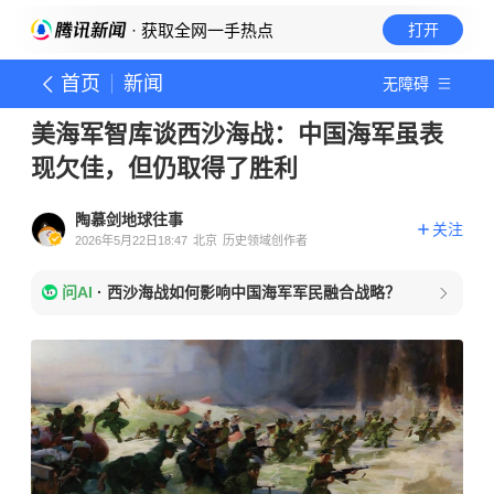
· 获取全网一手热点
打开
首页
新闻
无障碍
美海军智库谈西沙海战：中国海军虽表
现欠佳，但仍取得了胜利
陶慕剑地球往事
关注
2026年5月22日18:47
北京
历史领域创作者
问AI
·
西沙海战如何影响中国海军军民融合战略？