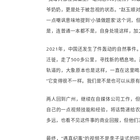
爷奶奶，更是处于被忽视的状态。”赵玉顺
一点嘲讽意味地提到‘小镇做题家’这个词，但
是，连普通一本都不是，自身处境这样，加
2021
年，中国还发生了件轰动的自然事件
迁徙，走了
500
多公里，寻找新的栖息地。
轨道的，大象原本也是这样，一直在这里喝
“它变得很不一样。我们是不是也可以从原有
两人回到广州，继续在自媒体公司工作，
自己的一点视频技能和经验，将话筒递给
多远，也看不见这件事的商业回报，但他们
最终，“遇真纪事”的视频不是李子柒式的