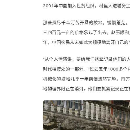
2001
年中国加入世贸组织，村里人进城务
那些费尽千辛万苦开垦的坡地，慢慢荒芜
三四百元一亩的价格承包了出去。赵玉顺和
年，中国农民从未如此大规模地离开自己的
“从个人情感讲，要给我们祖辈记录他们的
时代
相接
处的一部分。”过去五年
1000
多个
机械化的耕地几乎十年前便流转完毕。南
地物理界限正在消弭。他们要抓紧记录正在