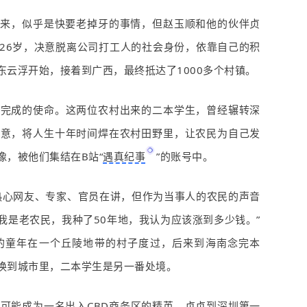
起来，似乎是快要老掉牙的事情，但赵玉顺和他的伙伴贞
26
岁，决意脱离公司打工人的社会身份，依靠自己的积
东云浮开始，接着到广西，最终抵达了
1000
多个村镇。
要完成的使命。
这两位农村出来的二本学生，曾经辗转深
主意，将人生十年时间焊在农村田野里，让农民为自己发
像，被他们集结在
B
站“
遇真纪事
”的账号中。
热心网友、专家、官员在讲，但作为当事人的农民的声音
我是老农民，我种了
50
年地，我认为应该涨到多少钱。”
的童年在一个丘陵地带的村子度过，后来到海南念完本
换到城市里，二本学生是另一番处境。
己可能成为一名出入
CBD
商务区的精英。贞贞到深圳第一