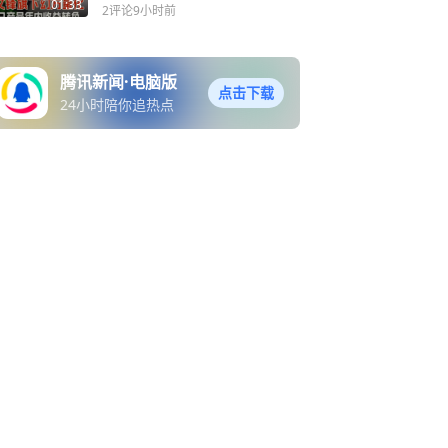
月跌幅超过20%
01:33
2评论
9小时前
腾讯新闻·电脑版
点击下载
24小时陪你追热点