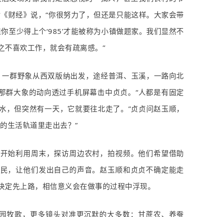
对《财经》说，“你很努力了，但还是只能这样。大家会带
你至少得上个‘
985
’才能被称为小镇做题家。我们显然不
之不喜欢工作，就会有疏离感。”
。一群野象从西双版纳出发，途经普洱、玉溪，一路向北
那群大象的动向透过手机屏幕击中贞贞。“人都是有固定
水，但突然有一天，它就要往北走了。”贞贞问赵玉顺，
的生活轨道里走出去？”
但开始利用周末，探访周边农村，拍视频。他们希望借助
农民，让他们发出自己的声音。赵玉顺和贞贞不确定能走
决定先上路，相信意义会在做事的过程中浮现。
田园牧歌，更多镜头对准更沉默的大多数：甘蔗农、养蚕