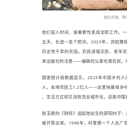
湖北洪湖，寒
他们投入时间，接着索性变成全职工作。
五天，长途一走个把月。
2025
年，苏皖豫
历史性干旱的农田。农民进城买房、老年
来出版社的注意——编辑的父辈也是农民，
国家统计局数据显示，
2025
年中国乡村人
人，本地农民工
1.2
亿人——这意味着很多
，生活方式却又没有完全城市化，这是中国
赵玉顺向《财经》说起他出生的邵阳村子：
被开垦出来。
1988
年，村里第一个人去广