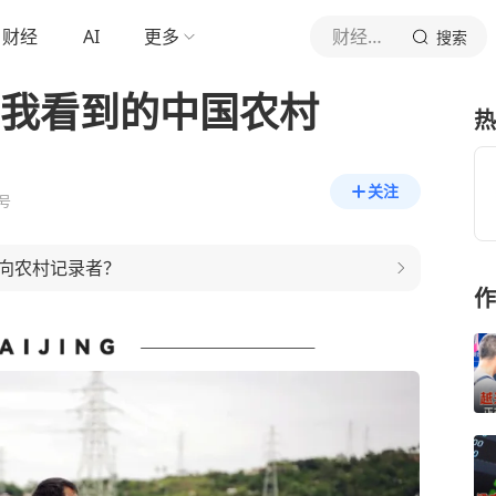
财经
AI
更多
财经杂志
搜索
，我看到的中国农村
热
关注
号
向农村记录者？
作