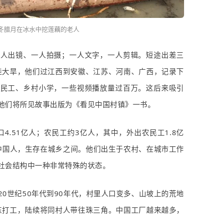
冬腊月在冰水中挖莲藕的老人
一人出镜、一人拍摄；一人文字，一人剪辑。短途出差三
桂大旱，他们过江西到安徽、江苏、河南、广西，记录下
农民工、乡村小学，一些视频播放量过百万。这后来吸引
他们将所见故事出版为《看见中国村镇》一书。
口
4.51
亿人；农民工约
3
亿人，其中，外出农民工
1.8
亿
中国人，生存在城乡之间。他们出生于农村、在城市工作
社会结构中一种非常特殊的状态。
20
世纪
50
年代到
90
年代，村里人口变多、山坡上的荒地
东打工，陆续将同村人带往珠三角。中国工厂越来越多，