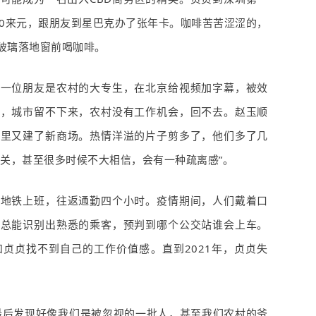
0
来元，跟朋友到星巴克办了张年卡。咖啡苦苦涩涩的，
玻璃落地窗前喝咖啡。
的一位朋友是农村的大专生，在北京给视频加字幕，被效
亲，城市留不下来，农村没有工作机会，回不去。赵玉顺
哪里又建了新商场。热情洋溢的片子剪多了，他们多了几
无关，甚至很多时候不大相信，会有一种疏离感”。
倒地铁上班，往返通勤四个小时。疫情期间，人们戴着口
，总能识别出熟悉的乘客，预判到哪个公交站谁会上车。
和贞贞找不到自己的工作价值感。直到
2021
年，贞贞失
最后发现好像我们是被忽视的一批人，甚至我们农村的爷