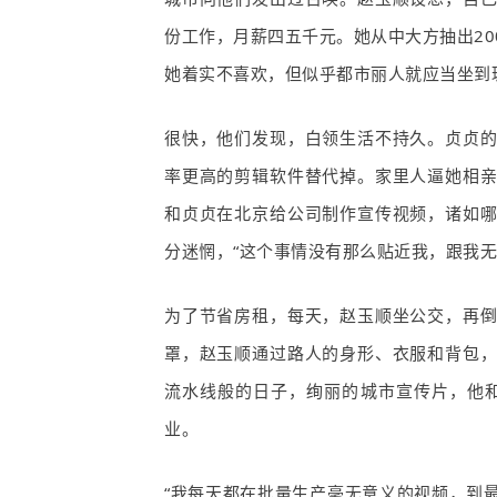
份工作，月薪四五千元。她从中大方抽出
20
她着实不喜欢，但似乎都市丽人就应当坐到
很快，他们发现，白领生活不持久。贞贞
率更高的剪辑软件替代掉。家里人逼她相
和贞贞在北京给公司制作宣传视频，诸如
分迷惘，“这个事情没有那么贴近我，跟我
为了节省房租，每天，赵玉顺坐公交，再
罩，赵玉顺通过路人的身形、衣服和背包
流水线般的日子，绚丽的城市宣传片，他
业。
“我每天都在批量生产毫无意义的视频，到