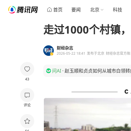
首页
要闻
北京
科技
走过1000个村镇
财经杂志
2026-05-22 18:41
发布于
北京
财经杂志官方账
问AI
·
赵玉顺和贞贞如何从城市白领转
43
评论