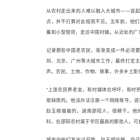
从农村走出来的人难以融入大城市——说
贞，并不打算对此视而不见。五年前，他们
蓄和小型借贷，走访中国村镇。从近处的广
记录那些中国老农民，渐渐变成一件必须
圳、北京、广州等大城市工作，最终打定
声。农民、土地、作物、轶事，许多乡土影
“上涨农民养老金，有时媒体在呼吁，有时
是缺席的。他没办法注册一个网络账号，说
赵玉顺瘦瘦的，湖南邵阳人，很精干。他
科，在邵阳农村属于学历最高的那批人。可
城市向他们发出过召唤。赵玉顺设想，自