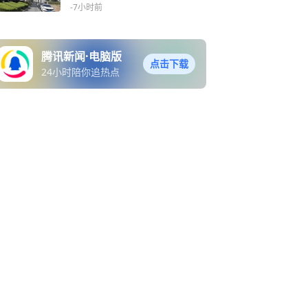
理难题
-7小时前
腾讯新闻·电脑版
点击下载
24小时陪你追热点