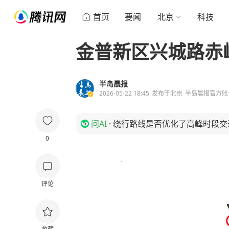
首页
要闻
北京
科技
金普新区兴城路赤
半岛晨报
2026-05-22 18:45
发布于
北京
半岛晨报官方账
问AI
·
绕行路线是否优化了高峰时段交
0
评论