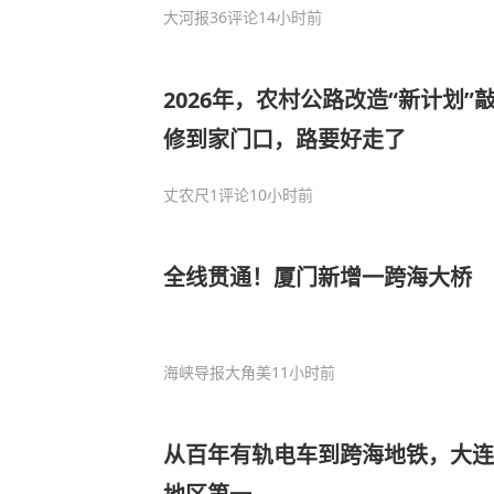
见眼镜蛇
大河报
36评论
14小时前
2026年，农村公路改造“新计划
修到家门口，路要好走了
丈农尺
1评论
10小时前
全线贯通！厦门新增一跨海大桥
海峡导报大角美
11小时前
从百年有轨电车到跨海地铁，大连