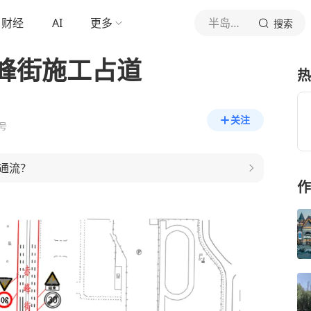
财经
AI
更多
半岛晨报
搜索
峰街施工占道
热
关注
号
通流？
作