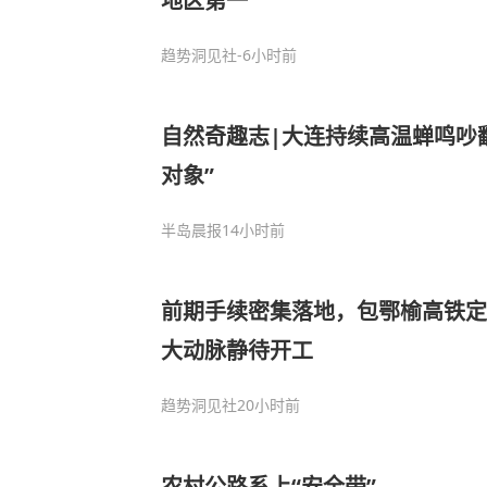
地区第一
趋势洞见社
-6小时前
自然奇趣志|大连持续高温蝉鸣吵翻天 全是雄蝉
对象”
半岛晨报
14小时前
前期手续密集落地，包鄂榆高铁定
大动脉静待开工
趋势洞见社
20小时前
农村公路系上“安全带”