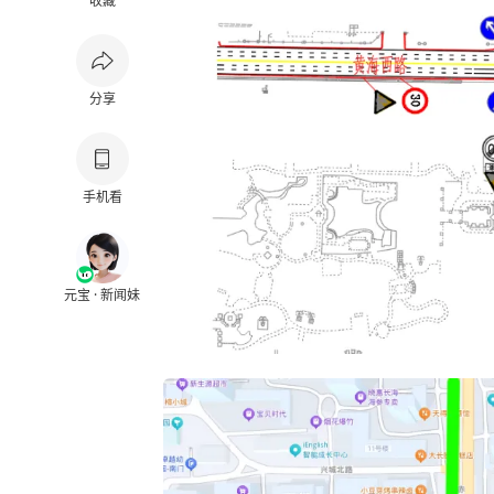
收藏
分享
手机看
元宝 · 新闻妹