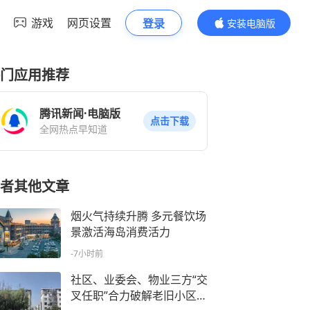
游戏
网页设置
登录
安装电脑版
内容更精彩
门应用推荐
腾讯新闻·电脑版
点击下载
全网热点早知道
者其他文章
烟火气持续升腾 多元餐饮场
景激活海岛消费活力
-7小时前
社区、业委会、物业三方“交
叉任职”合力破解老旧小区治