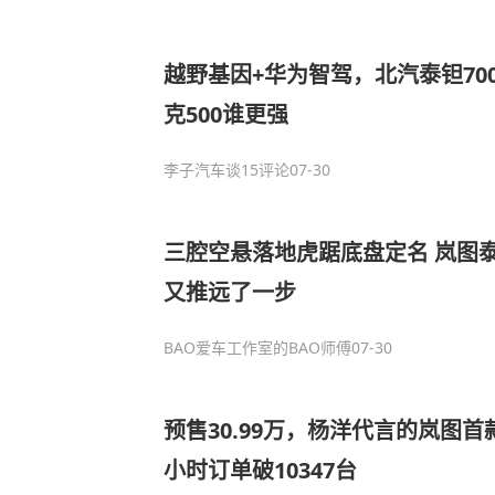
越野基因+华为智驾，北汽泰钽70
克500谁更强
李子汽车谈
15评论
07-30
三腔空悬落地虎踞底盘定名 岚图泰
又推远了一步
BAO爱车工作室的BAO师傅
07-30
预售30.99万，杨洋代言的岚图首
小时订单破10347台