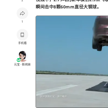
2
瞬间击中8颗60mm直径大钢球。
1
手机看
元宝 · 新闻妹