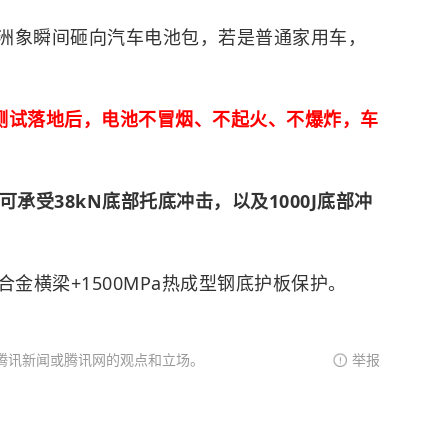
洲象
瞬间砸向汽车电池包，若是普通家用车，
在测试落地后，电池不冒烟、不起火、不爆炸，车
承受38kN底部托底冲击，以及1000J底部冲
金横梁+1500MPa热成型钢底护板保护。
腾讯新闻或腾讯网的观点和立场。
举报