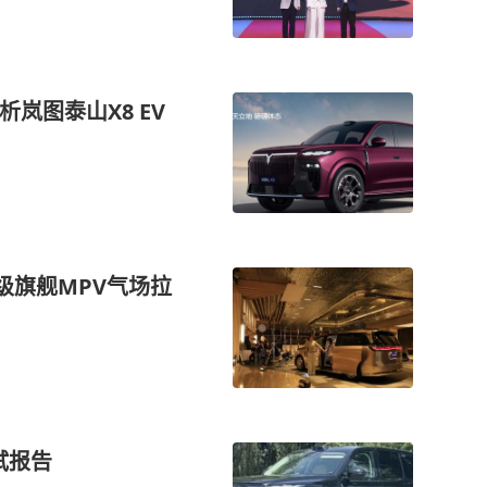
岚图泰山X8 EV
级旗舰MPV气场拉
试报告