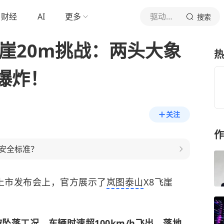
财经
AI
更多
驱动之家
搜索
崖20m挑战：两头大象
热
爆炸！
关注
作
安全标准？
上市发布会上，官方展示了
岚图泰山
X8飞崖
坡坠落工况，车辆时速超100km/h飞出，落地