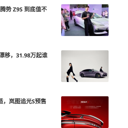
腾势 Z9S 到底值不
移，31.98万起谁
适，岚图追光S预售