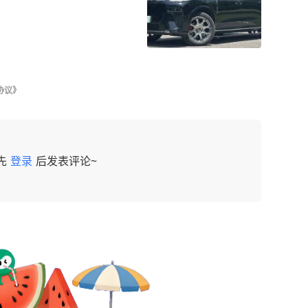
协议》
先
登录
后发表评论~