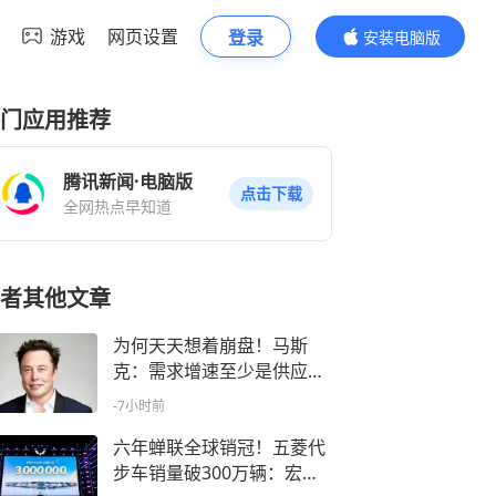
游戏
网页设置
登录
安装电脑版
内容更精彩
门应用推荐
腾讯新闻·电脑版
点击下载
全网热点早知道
者其他文章
为何天天想着崩盘！马斯
克：需求增速至少是供应的
10倍 存储价格该涨不该跌
-7小时前
六年蝉联全球销冠！五菱代
步车销量破300万辆：宏光