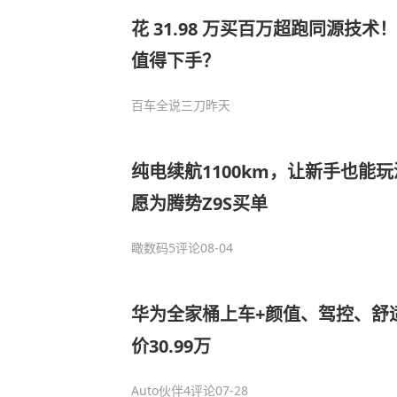
花 31.98 万买百万超跑同源技术！
值得下手？
百车全说三刀
昨天
纯电续航1100km，让新手也能玩漂
愿为腾势Z9S买单
瞰数码
5评论
08-04
华为全家桶上车+颜值、驾控、舒
价30.99万
Auto伙伴
4评论
07-28