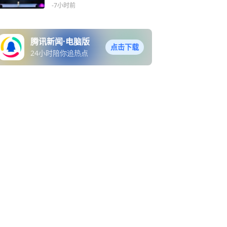
MINIEV扛了195万辆
-7小时前
腾讯新闻·电脑版
点击下载
24小时陪你追热点