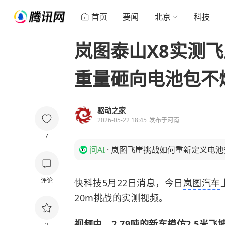
首页
要闻
北京
科技
岚图泰山X8实测飞
重量砸向电池包不
驱动之家
2026-05-22 18:45
发布于
河南
7
问AI
·
岚图飞崖挑战如何重新定义电池
评论
快科技5月22日消息，今日
岚图汽车
20m挑战的实测视频。
视频中，2.79吨的新车模仿2.5米飞