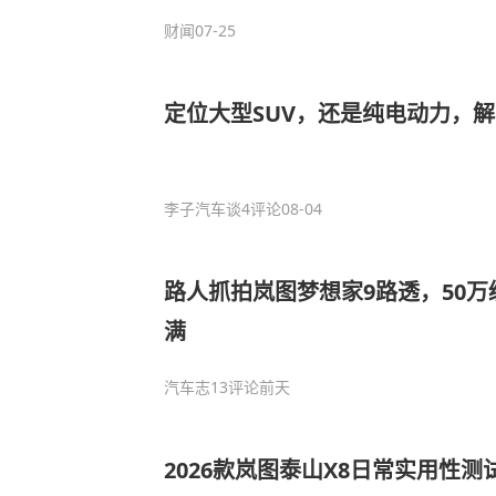
财闻
07-25
定位大型SUV，还是纯电动力，解析
李子汽车谈
4评论
08-04
路人抓拍岚图梦想家9路透，50万
满
汽车志
13评论
前天
2026款岚图泰山X8日常实用性测