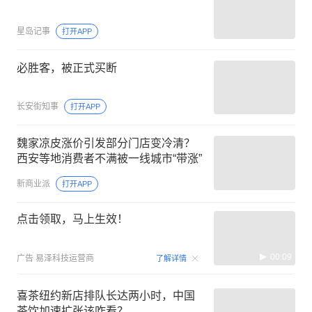
星岛记事
打开APP
必胜客，被正式买断
长安街知事
打开APP
魏家凉皮涨价引发部分门店变冷清？
西安等地消费者不满被一线城市“带涨”
新商业派
打开APP
点击领取，马上生效！
00:09
广告
易泽科技运营商
了解详情
喜茶纽约新店排队长达两小时，中国
茶饮加速扩张该咋看？