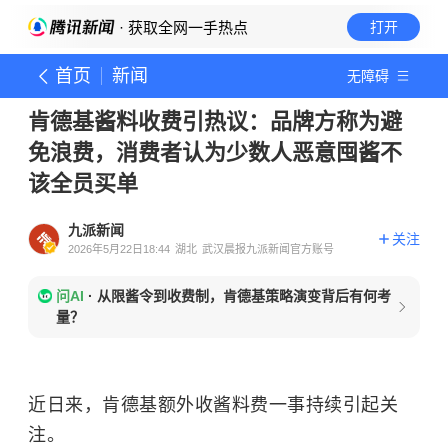
· 获取全网一手热点
打开
首页
新闻
无障碍
肯德基酱料收费引热议：品牌方称为避
免浪费，消费者认为少数人恶意囤酱不
该全员买单
九派新闻
关注
2026年5月22日18:44
湖北
武汉晨报九派新闻官方账号
问AI
·
从限酱令到收费制，肯德基策略演变背后有何考
量？
近日来，肯德基额外收酱料费一事持续引起关
注。