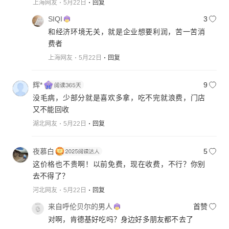
上海网友
5月22日
回复
SIQI
3
和经济环境无关，就是企业想要利润，苦一苦消
费者
上海网友
5月22日
回复
辉*
9
没毛病，少部分就是喜欢多拿，吃不完就浪费，门店
又不能回收
湖北网友
5月22日
回复
夜慕白
5
这价格也不贵啊！以前免费，现在收费，不行？你别
去不得了？
河北网友
5月22日
回复
来自呼伦贝尔的男人
首赞
对啊，肯德基好吃吗？身边好多朋友都不去了