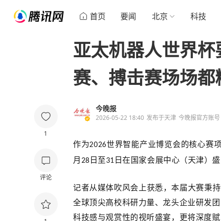
首页
要闻
北京
科技
亚太机器人世界杯
赛、搏击赛场场都
今晚报
2026-05-22 18:40
发布于
天津
今晚报官方账号
1
作为
世界智能产业博览会的核心赛
2026
月
日至
日在国家会展中心（天津）盛
28
31
评论
记者从
媒体吹风会
上获悉，本届大赛秉持
全球顶尖高校科研力量、龙头企业研发团
科技感与观赏性的视听盛宴，更将深度赋