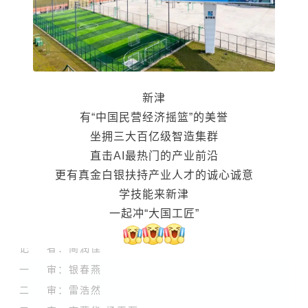
新津
有“中国民营经济摇篮”的美誉
坐拥三大百亿级智造集群
直击AI最热门的产业前沿
更有真金白银扶持产业人才的诚心诚意
学技能来新津
一起冲“大国工匠”
记 者：简润佳
一 审：银春燕
二 审：雷浩然