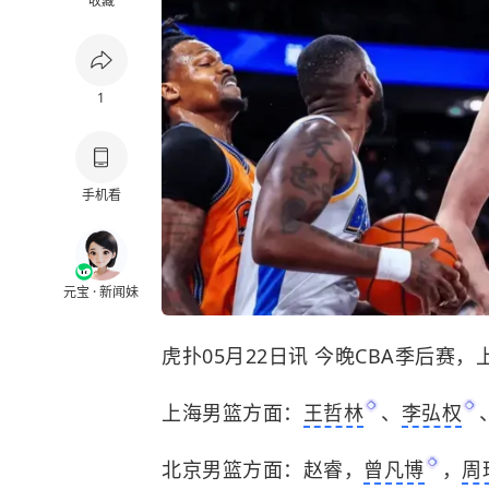
收藏
1
手机看
元宝 · 新闻妹
虎扑05月22日讯 今晚CBA季后
上海男篮方面：
王哲林
、
李弘权
北京男篮方面：赵睿，
曾凡博
，
周