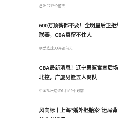
念洲
27评论
前天
600万顶薪都不要！全明星后卫
联赛，CBA真留不住人
明爱篮球
33评论
前天
CBA最新消息！辽宁男篮官宣后
北控，广厦男篮五人离队
中国篮坛速递
6评论
9小时前
风向标丨上海“婚外胚胎案”迷局