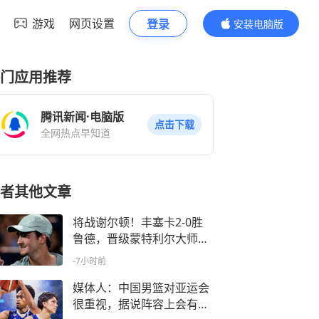
游戏
网页设置
登录
安装电脑版
内容更精彩
门应用推荐
腾讯新闻·电脑版
点击下载
全网热点早知道
者其他文章
将战谢尔顿！丰塞卡2-0胜
鲁德，晋级蒙特利尔大师赛
16强
-7小时前
媒体人：中国男篮对亚运会
很重视，据说阵容上会有人