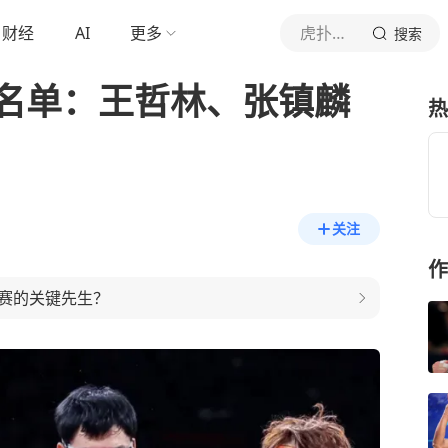
财经
AI
更多
虎扑体育内容
搜索
大名单：王哲林、张镇麟
热
关注
作
赛的关键先生？