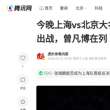
首页
要闻
北京
科技
今晚上海vs北京
出战，曾凡博在列
虎扑体育内容
2026-05-22 18:39
发布于
上海
虎扑官方账号
1
问AI
·
张镇麟能否成为上海队晋级总决
评论