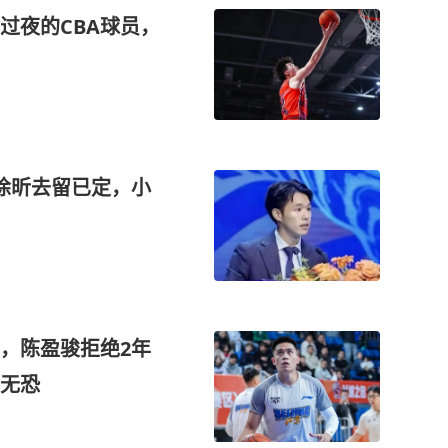
过夜的CBA球员，
徐昕去留已定，小
，陈盈骏拒绝2年
无恐