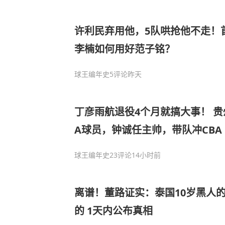
许利民弃用他，5队哄抢他不走！首
李楠如何用好范子铭？
球王编年史
5评论
昨天
丁彦雨航退役4个月就搞大事！ 贵州
A球员，钟诚任主帅，带队冲CBA
球王编年史
23评论
14小时前
离谱！董路证实：泰国10岁黑人
的 1天内公布真相