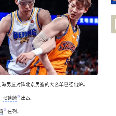
赛，上海男篮对阵北京男篮的大名单已经出炉。
、
张镇麟
出战。
琦
在列。