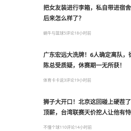
把女友装进行李箱，私自带进宿舍
后来怎么样了？
蜗牛与篮球
5评论
18小时前
广东宏远大洗牌！6人确定离队，
陈总受质疑，休赛期一无所获！
体育卡卡说
3评论
19小时前
狮子大开口！北京这回碰上硬茬了
顶薪，台湾联赛天价挖人让他有恃
不懂个球
110评论
14小时前