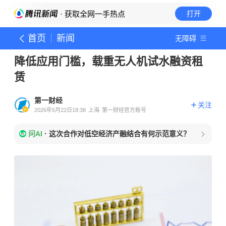
· 获取全网一手热点
打开
首页
新闻
无障碍
降低应用门槛，载重无人机试水融资租
赁
第一财经
关注
2026年5月22日18:38
上海
第一财经官方账号
问AI
·
这次合作对低空经济产融结合有何示范意义？