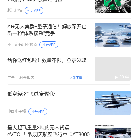
腾讯科技
打开APP
AI+无人集群+量子通信！解放军开启
新一轮“体系接轨”竞争
不一定有用的频道
打开APP
给你送红包啦！数量不限，登录领取!
00:44
广告
回村开饭店
立即下载
低空经济“飞进”新阶段
中国电子报
打开APP
最大起飞重量8吨的无人货运
eVTOL！牧羽天航空飞行重卡AT8000