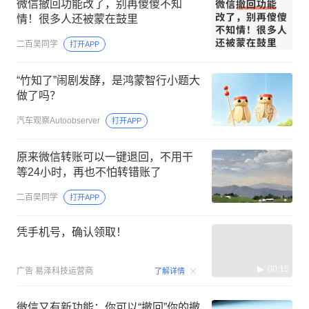
微信撤回功能改了，别再傻傻不知
情！很多人还被蒙在鼓里
二百吴同学
打开APP
“竹知了”闹剧发酵，是鸿蒙智行小题大
做了吗？
汽车观察Autoobserver
打开APP
原来微信转账可以一键退回，不用干
等24小时，再也不怕转错账了
二百吴同学
打开APP
凭手机号，确认领取！
00:15
广告
易泽科技运营商
了解详情
微信又有新功能：你可以“撤回”你的撤