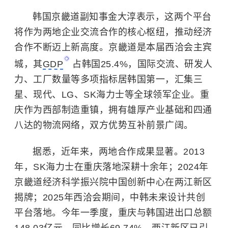
韩国京畿道副知事金大淳表示，这两个平台
将作为两地企业交流合作的核心枢纽，推动经济
合作不断迈上新高度。京畿道是本届西洽会主宾
城，其
GDP
占韩国25.4%，国际交流、研发人
力、工厂数量等多项指标居韩国第一，汇集
三
星
、现代、
LG
、SK海力士等全球领军企业。重
庆作为西部制造重镇，拥有雄厚产业基础和四通
八达的物流网络，双方优势互补前景广阔。
据悉，近年来，两地合作成果显著。2013
年，SK海力士在重庆落地深耕十余年；2024年
京畿道经济科学振兴院中国创新中心在两江新区
揭牌；2025年西洽会期间，中韩未来设计共创
平台落地。今年一季度，重庆与韩国进出口总额
148.03亿元，同比增长69.74%。两江新区已引