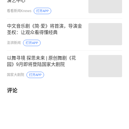
演艺中心
看看新闻Knews
打开APP
中文音乐剧《简·爱》将首演，导演金
圣权：让观众看得懂经典
澎湃新闻
打开APP
以舞寻境 探思未来 | 原创舞剧《花
园》9月即将登陆国家大剧院
国家大剧院
打开APP
评论