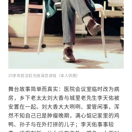
20多年前沈虹光给演员讲戏（本人供图）
舞台故事简单而真实：医院会议室临时改为病
房，乡下老太太刘大香与城里老先生李天佑被
安置在一起。刘大香大大咧咧、爱管闲事，浑
然不知自己已是肿瘤晚期，满心惦记家里的鸡
鸭、孙子与在外打拼的儿子；李天佑事事较