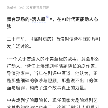
沈虹光（右）和复排导演何波
舞台现场的“
活人感
”，在AI时代更能动人心
弦
二十年前，《临时病房》首演时便曾在戏剧界引
发广泛讨论。
“一个关于普通人的朴实至极的故事，竟会那么
打动人。”曾任
上海戏剧学院
副院长的剧作家、
导演孙惠柱，当年在剧评中写道。他认为，正
是那些细碎的争吵与照顾，那些说不出口的体
面与脆弱，构成了这个故事真正的力量。
中央戏剧学院
原院长、现任国家大剧院戏剧艺
术总监的徐晓钟也表示，这部话剧“让人们看到