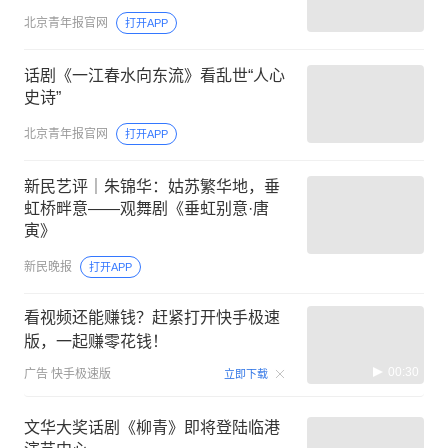
北京青年报官网
打开APP
话剧《一江春水向东流》看乱世“人心
史诗”
北京青年报官网
打开APP
新民艺评｜朱锦华：姑苏繁华地，垂
虹桥畔意——观舞剧《垂虹别意·唐
寅》
新民晚报
打开APP
看视频还能赚钱？赶紧打开快手极速
版，一起赚零花钱！
00:30
广告
快手极速版
立即下载
文华大奖话剧《柳青》即将登陆临港