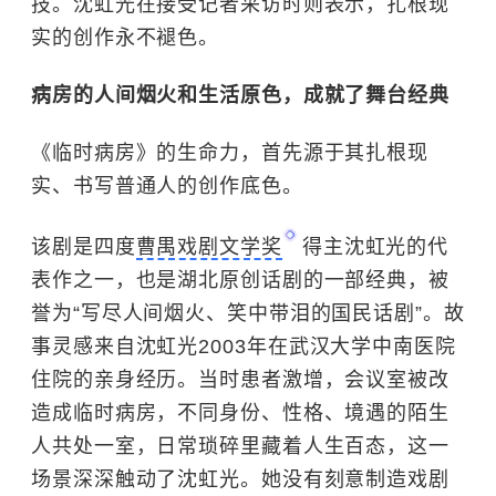
技。沈虹光在接受记者采访时则表示，扎根现
实的创作永不褪色。
病房的人间烟火和生活原色，成就了舞台经典
《临时病房》的生命力，首先源于其扎根现
实、书写普通人的创作底色。
该剧是四度
曹禺戏剧文学奖
得主沈虹光的代
表作之一，也是湖北原创话剧的一部经典，被
誉为“写尽人间烟火、笑中带泪的国民话剧”。故
事灵感来自沈虹光2003年在
武汉大学中南医院
住院的亲身经历。当时患者激增，会议室被改
造成临时病房，不同身份、性格、境遇的陌生
人共处一室，日常琐碎里藏着人生百态，这一
场景深深触动了沈虹光。她没有刻意制造戏剧