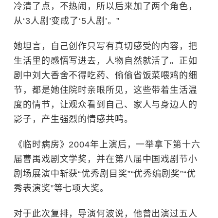
冷清了点，不热闹，所以后来加了两个角色，
从‘3人剧’变成了‘5人剧’。”
她坦言，自己创作只写有真切感受的内容，把
生活里的感悟写进去，人物自然就活了。正如
剧中刘大香舍不得吃药、偷偷省饭菜喂鸡的细
节，都是她住院时亲眼所见，这些带着生活温
度的情节，让观众看到自己、家人与身边人的
影子，产生强烈的情感共鸣。
《临时病房》2004年上演后，一举拿下第十六
届曹禺戏剧文学奖，并在第八届中国戏剧节小
剧场展演中斩获“优秀剧目奖”“优秀编剧奖”“优
秀表演奖”等七项大奖。
对于此次复排，导演何波说，他曾出演过五人