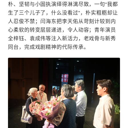
朴、坚韧与小固执演绎得淋漓尽致，一句“我都
生了三个儿子了，什么没看过”，朴实粗粝却让
人忍俊不禁；闫海东把李天佑从苛刻计较到内
心柔软的转变层层递进，令人动容；青年演员
全梓钰、袁成伟等注入新活力，老戏骨与新秀
同台，完成戏剧精神的代际传承。