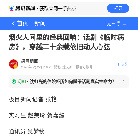
· 获取全网一手热点
打开
首页
新闻
无障碍
烟火人间里的经典回响：话剧《临时病
房》，穿越二十余载依旧动人心弦
极目新闻
关注
2026年5月22日18:29
湖北
楚天都市报官方账号
问AI
·
沈虹光的住院经历如何赋予话剧真实生命力？
极目新闻记者 张艳
实习生 赵美玲 贺嘉懿
通讯员 吴梦秋