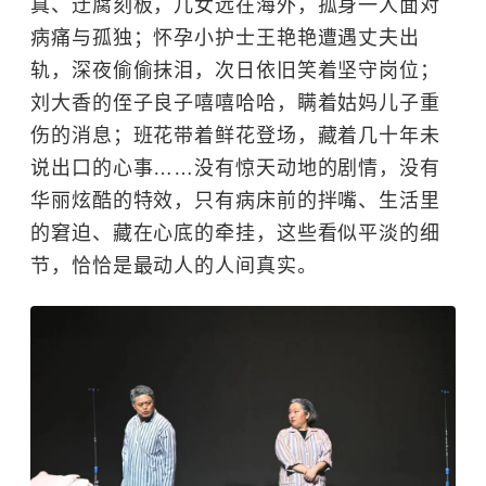
真、迂腐刻板，儿女远在海外，孤身一人面对
病痛与孤独；怀孕小护士王艳艳遭遇丈夫出
轨，深夜偷偷抹泪，次日依旧笑着坚守岗位；
刘大香的侄子良子嘻嘻哈哈，瞒着姑妈儿子重
伤的消息；班花带着鲜花登场，藏着几十年未
说出口的心事……没有惊天动地的剧情，没有
华丽炫酷的特效，只有病床前的拌嘴、生活里
的窘迫、藏在心底的牵挂，这些看似平淡的细
节，恰恰是最动人的人间真实。