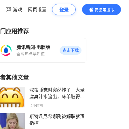
游戏
网页设置
登录
安装电脑版
内容更精彩
门应用推荐
腾讯新闻·电脑版
点击下载
全网热点早知道
者其他文章
深夜睡觉时突然炸了，大量
腐臭汁水流出，床单脏得一
塌糊涂……最近很多人跟
-2小时前
风，第一批受害者已出现！
斯特凡尼希娜刚被解职就遭
指控