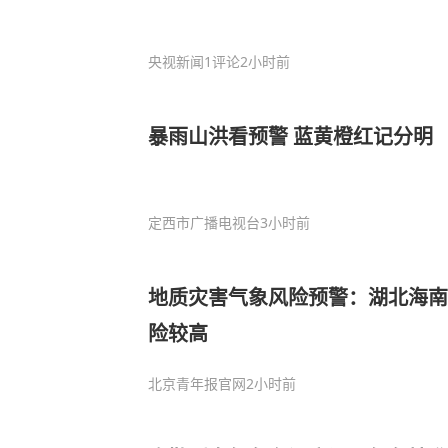
央视新闻
1评论
2小时前
暴雨山洪看预警 蓝黄橙红记分明
定西市广播电视台
3小时前
地质灾害气象风险预警：湖北海南
险较高
北京青年报官网
2小时前